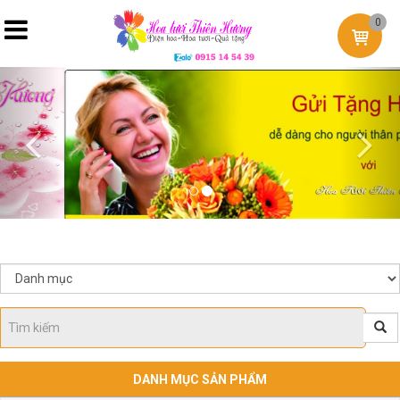
0
Previous
Nex
DANH MỤC SẢN PHẨM