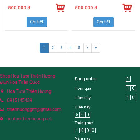
800.000 đ
800.000 đ
Chi tiết
Chi tiết
1
2
3
4
5
Shop Hoa Tươi Thiên Hương -
Đang online
1
Điện Hoa Toàn Quốc
1
0
Hôm qua
Hoa Tươi Thiên Hương
1
0
Hôm nay
0915145439
Tuần này
thienhuonggift@gmail.com
5
0
0
hoatuoithienhuong.net
Tháng này
1
0
0
0