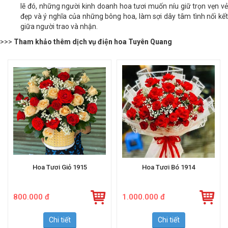
mất đi khi chưa cho mọi người cơ hội để ngắm nhìn thỏa mãn. Vì
lẽ đó, những người kinh doanh hoa tươi muốn níu giữ trọn vẹn vẻ
đẹp và ý nghĩa của những bông hoa, làm sợi dây tâm tình nối kết
giữa người trao và nhận.
>>>
Tham khảo thêm dịch vụ điện hoa Tuyên Quang
Hoa Tươi Giỏ 1915
Hoa Tươi Bó 1914
800.000 đ
1.000.000 đ
Chi tiết
Chi tiết