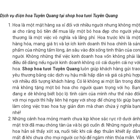
Dịch vụ điện hoa Tuyên Quang tại shop hoa tươi Tuyên Quang
Hoa là một mặt hàng xa xỉ đối với nhiều người nhưng không một
ai cho rằng bỏ tiền để mua lấy một bó hoa đẹp cho người yêu
thương là một việc vô nghĩa và lãng phí. Hoa trước khi là một
hàng hóa, mang giá trị và lợi ích kinh doanh thì hoa chính là sản
phẩm của những tấm lòng, ăn sâu vào đời sống tinh thần của con
người. Không những thế việc kinh doanh hoa vốn không phải là
điều dễ dàng nếu người kinh doanh không có cái duyên cái nợ với
hoa.
Shop hoa tươi Tuyên Quang
luôn giúp khách hàng gửi tra
yêu thương bằng các dịch vụ hậu mãi hấp dẫn và giá cả phù hợp
với nhiều đối tượng khách hàng. Có lẽ không ai một lần trong đời
mà không tặng một bó hoa cho người quan trọng với họ. Bạn
đang e dè không biết bộc lộ tình cảm của mình như thế nào đối
với mọi người thì hãy liên hệ ngay với shop để chúng tôi giúp bạn
làm công việc trao hoa tuy giản đơn mà chan chứa ý nghĩa bạn
nhé!
Những cánh hoa mỏng manh chưa kịp khoe sắc rực rỡ dưới ánh
mặt trời đã mau chóng tàn úa và bị gió cuốn đi. Những người yêu
hoa hẳn sẽ thấy xót xa, nuối tiếc khi cái đẹp thuần khiết ấy dần