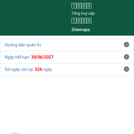
Năm nay
1
0
0
0
Tổng truy cập
1
0
0
0
Sitemaps
Hướng dẫn quản trị
Ngày hết hạn:
30/06/2027
Số ngày còn lại:
326
ngày