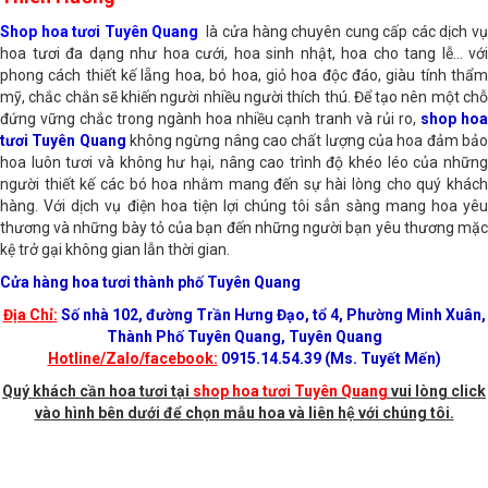
Thiên Hương
Shop hoa tươi Tuyên Quang
là cửa hàng chuyên cung cấp các dịch v
hoa tươi đa dạng như hoa cưới, hoa sinh nhật, hoa cho tang lễ… với
phong cách thiết kế lẵng hoa, bó hoa, giỏ hoa độc đáo, giàu tính thẩm
mỹ, chắc chắn sẽ khiến người nhiều người thích thú. Để tạo nên một chỗ
đứng vững chắc trong ngành hoa nhiều cạnh tranh và rủi ro,
shop ho
tươi Tuyên Quang
không ngừng nâng cao chất lượng của hoa đảm bả
hoa luôn tươi và không hư hại, nâng cao trình độ khéo léo của những
người thiết kế các bó hoa nhằm mang đến sự hài lòng cho quý khách
hàng. Với dịch vụ điện hoa tiện lợi chúng tôi sẳn sàng mang hoa yêu
thương và những bày tỏ của bạn đến những người bạn yêu thương mặc
kệ trở gại không gian lẫn thời gian.
Cửa hàng hoa tươi thành phố Tuyên Quang
Địa Chỉ:
Số nhà 102, đường Trần Hưng Đạo, tổ 4, Phường Minh Xuân,
Thành Phố Tuyên Quang, Tuyên Quang
Hotline/Zalo/facebook:
0915.14.54.39 (Ms. Tuyết Mến)
Quý khách cần hoa tươi tại
shop hoa tươi Tuyên Quang
vui lòng click
vào hình bên dưới để chọn mẫu hoa và liên hệ với chúng tôi.