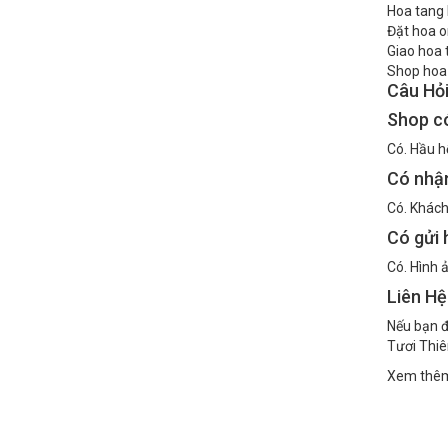
Hoa tang 
Đặt hoa o
Giao hoa 
Shop hoa 
Câu Hỏ
Shop có
Có. Hầu h
Có nhậ
Có. Khách
Có gửi 
Có. Hình 
Liên H
Nếu bạn 
Tươi Thiê
Xem thê