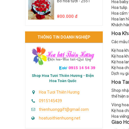
Bó hoa tươi - 2551
Hoa baby.
Hoa tulip.
Hoa cẩm t
800.000 đ
Hoa lan h
Khách hàn
Hoa Kh
THÔNG TIN DOANH NGHIỆP
Các mẫu k
Kệ hoa kh
Kệ hoa kh
Kệ hoa lan
Kệ hoa c
Dịch vụ g
Shop Hoa Tươi Thiên Hương - Điện
Hoa Toàn Quốc
Hoa Ta
Shop nhận
Hoa Tươi Thiên Hương
thể hiện s
0915145439
Vòng hoa 
thienhuonggift@gmail.com
Kệ hoa ch
Hoa viếng
hoatuoithienhuong.net
Giao H