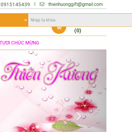
thienhuonggift@gmail.com
|
:
0915145439
Giỏ hàng
(
0
)
TƯƠI CHÚC MỪNG
Next