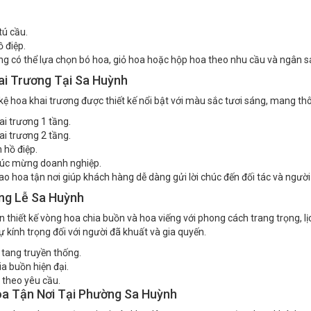
ú cầu.
ồ điệp.
g có thể lựa chọn bó hoa, giỏ hoa hoặc hộp hoa theo nhu cầu và ngân s
ai Trương Tại Sa Huỳnh
ệ hoa khai trương được thiết kế nổi bật với màu sắc tươi sáng, mang thô
ai trương 1 tầng.
ai trương 2 tầng.
 hồ điệp.
húc mừng doanh nghiệp.
iao hoa tận nơi giúp khách hàng dễ dàng gửi lời chúc đến đối tác và người
ng Lễ Sa Huỳnh
 thiết kế vòng hoa chia buồn và hoa viếng với phong cách trang trọng, 
ự kính trọng đối với người đã khuất và gia quyến.
tang truyền thống.
ia buồn hiện đại.
 theo yêu cầu.
oa Tận Nơi Tại Phường Sa Huỳnh