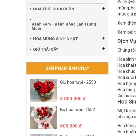
Sa Huỳnh 
mừng, hoa
HOA TƯƠI CHIA BUỒN
mức giá p
Xem thêm 
Bánh Kem - Bánh Bông Lan Trứng
Muối
Xem bài t
HOA MỪNG SINH NHẬT
Dịch V
GIỎ TRÁI CÂY
Chúng tôi
Hoa sinh 
Hoa khai 
SẢN PHẨM BÁN CHẠY
Hoa chúc
Hoa cưới 
Giỏ hoa tươi - 2553
Hoa hội ng
Hoa tang l
Giỏ hoa v
3.000.000 đ
Hoa Si
Bó hoa tươi - 2552
Một bó ho
phù hợp c
600.000 đ
Hoa hồng
Hoa hướn