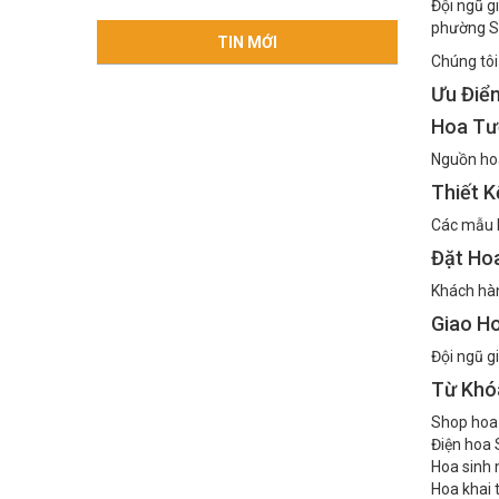
Đội ngũ g
phường S
TIN MỚI
Chúng tôi
Ưu Điể
Hoa Tư
Nguồn hoa
Thiết 
Các mẫu h
Đặt Ho
Khách hàn
Giao H
Đội ngũ g
Từ Khó
Shop hoa 
Điện hoa 
Hoa sinh 
Hoa khai 