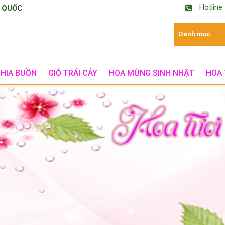
Hotline
 QUỐC
CHIA BUỒN
GIỎ TRÁI CÂY
HOA MỪNG SINH NHẬT
HOA 