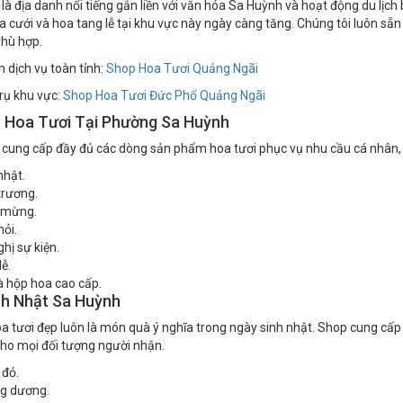
là địa danh nổi tiếng gắn liền với văn hóa Sa Huỳnh và hoạt động du lịch 
 cưới và hoa tang lễ tại khu vực này ngày càng tăng. Chúng tôi luôn s
hù hợp.
dịch vụ toàn tỉnh:
Shop Hoa Tươi Quảng Ngãi
rụ khu vực:
Shop Hoa Tươi Đức Phổ Quảng Ngãi
ụ Hoa Tươi Tại Phường Sa Huỳnh
 cung cấp đầy đủ các dòng sản phẩm hoa tươi phục vụ nhu cầu cá nhân, g
nhật.
trương.
 mừng.
hỏi.
hị sự kiện.
ễ.
à hộp hoa cao cấp.
nh Nhật Sa Huỳnh
a tươi đẹp luôn là món quà ý nghĩa trong ngày sinh nhật. Shop cung cấp
ho mọi đối tượng người nhận.
 đỏ.
g dương.