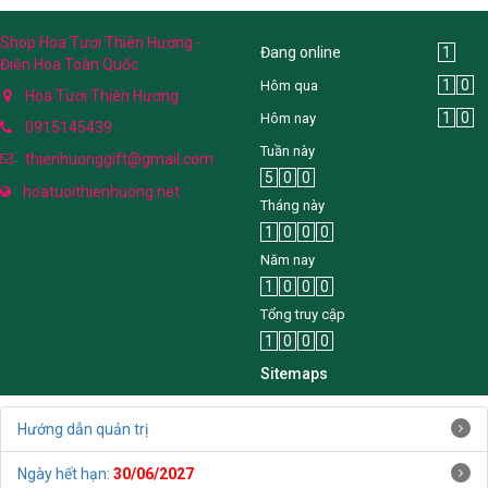
Shop Hoa Tươi Thiên Hương -
Đang online
1
Điện Hoa Toàn Quốc
1
0
Hôm qua
Hoa Tươi Thiên Hương
1
0
Hôm nay
0915145439
Tuần này
thienhuonggift@gmail.com
5
0
0
hoatuoithienhuong.net
Tháng này
1
0
0
0
Năm nay
1
0
0
0
Tổng truy cập
1
0
0
0
Sitemaps
Hướng dẫn quản trị
Ngày hết hạn:
30/06/2027