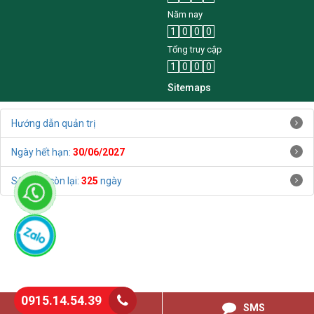
Năm nay
1
0
0
0
Tổng truy cập
1
0
0
0
Sitemaps
Hướng dẫn quản trị
Ngày hết hạn:
30/06/2027
Số ngày còn lại:
325
ngày
0915.14.54.39
0915145439
SMS