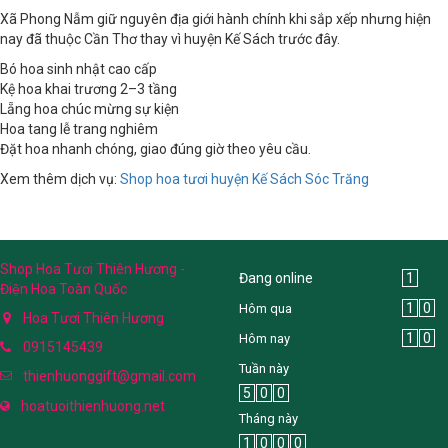
Xã Phong Nẫm giữ nguyên địa giới hành chính khi sắp xếp nhưng hiện
nay đã thuộc Cần Thơ thay vì huyện Kế Sách trước đây.
Bó hoa sinh nhật cao cấp
Kệ hoa khai trương 2–3 tầng
Lẵng hoa chúc mừng sự kiện
Hoa tang lễ trang nghiêm
Đặt hoa nhanh chóng, giao đúng giờ theo yêu cầu.
Xem thêm dịch vụ:
Shop hoa tươi huyện Kế Sách Sóc Trăng
Shop Hoa Tươi Thiên Hương -
Đang online
1
Điện Hoa Toàn Quốc
1
0
Hôm qua
Hoa Tươi Thiên Hương
1
0
Hôm nay
0915145439
Tuần này
thienhuonggift@gmail.com
5
0
0
hoatuoithienhuong.net
Tháng này
1
0
0
0