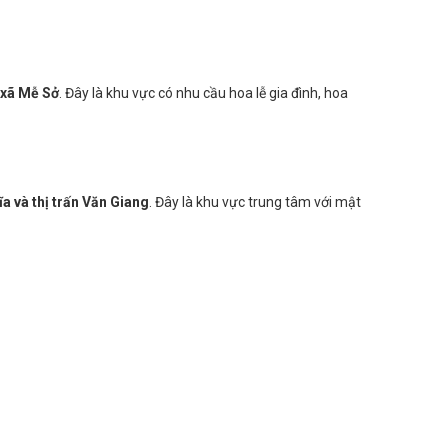
. Khu vực này phát triển mạnh về dịch vụ và nhu cầu hoa
 xã Mễ Sở
. Đây là khu vực có nhu cầu hoa lễ gia đình, hoa
a và thị trấn Văn Giang
. Đây là khu vực trung tâm với mật