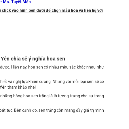
 Giang, Huyện Văn Giang, Hưng Yên
- Ms. Tuyết Mến
 click vào hình bên dưới để chọn mẫu hoa và liên hệ với
Yên chia sẻ ý nghĩa hoa sen
 được. Hiện nay, hoa sen có nhiều màu sắc khác nhau như
hiết và nghị lực khiên cường. Nhưng với mỗi loại sen sẽ có
 Yên
tham khảo nhé!
ì những bông hoa sen trắng là là tượng trưng cho sự trong
oát tục. Bên cạnh đó, sen trắng còn mang đầy giá trị minh