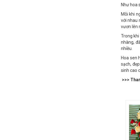
“Sống đời
Như hoa s
Mỗi khi n
với nhau 
vươn lên 
Trong khi
nhàng, đằ
nhiều.
Hoa sen h
sạch, đẹp
sinh cao 
>>> Tham 