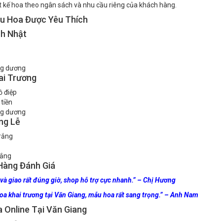
Kế Theo Yêu Cầu
t kế hoa theo ngân sách và nhu cầu riêng của khách hàng.
u Hoa Được Yêu Thích
nh Nhật
g dương
ai Trương
ồ điệp
tiền
g dương
ng Lễ
rắng
rắng
Hàng Đánh Giá
và giao rất đúng giờ, shop hỗ trợ cực nhanh.” – Chị Hương
hoa khai trương tại Văn Giang, mẫu hoa rất sang trọng.” – Anh Nam