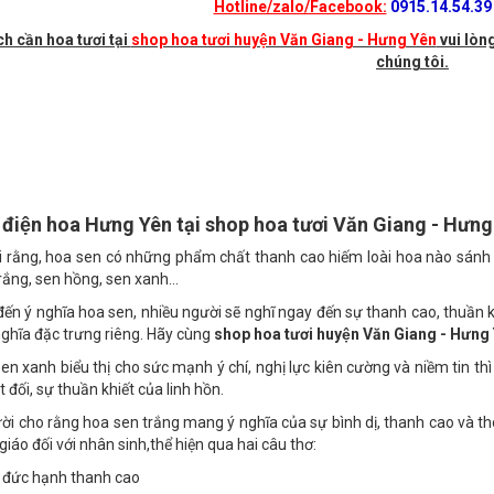
Địa chỉ:
Số 230, Khu đô thị mới Văn Giang, Thị trấn Văn
Hotline/zalo/Facebook:
0915.14.54.39 
ch cần hoa tươi tại
shop hoa tươi huyện Văn Giang - Hưng Yên
vui lòng
chúng tôi.
ụ điện hoa Hưng Yên tại shop hoa tươi Văn Giang - Hưng 
i rằng, hoa sen có những phẩm chất thanh cao hiếm loài hoa nào sánh
rắng, sen hồng, sen xanh…
đến ý nghĩa hoa sen, nhiều người sẽ nghĩ ngay đến sự thanh cao, thuần k
ghĩa đặc trưng riêng. Hãy cùng
shop hoa tươi huyện Văn Giang - Hưng
en xanh biểu thị cho sức mạnh ý chí, nghị lực kiên cường và niềm tin th
 đối, sự thuần khiết của linh hồn.
ời cho rằng hoa sen trắng mang ý nghĩa của sự bình dị, thanh cao và th
 giáo đối với nhân sinh,thể hiện qua hai câu thơ: