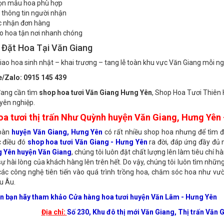
 Online Tại Văn Giang
ọn mẫu hoa phù hợp
 thông tin người nhận
c nhận đơn hàng
o hoa tận nơi nhanh chóng
 Đặt Hoa Tại Văn Giang
iao hoa sinh nhật – khai trương – tang lễ toàn khu vực Văn Giang mỗi n
e/Zalo: 0915 145 439
đang cần tìm
shop hoa tươi Văn Giang Hưng Yên
, Shop Hoa Tươi Thiên 
uyên nghiệp.
a tươi thị trấn Như Quỳnh huyện Văn Giang, Hưng Yê
bàn
huyện Văn Giang, Hưng Yên
có rất nhiều shop hoa nhưng để tìm đ
 điều đó
shop hoa tươi Văn Giang - Hưng Yên
ra đời, đáp ứng đầy đủ
g Yên huyện Văn Giang
, chúng tôi luôn đặt chất lượng lên làm tiêu chí
 sự hài lòng của khách hàng lên trên hết. Do vậy, chúng tôi luôn tìm những
ác công nghệ tiên tiến vào quá trình trồng hoa, chăm sóc hoa như v
u Âu.
ên bạn hãy tham khảo Cửa hàng hoa tươi huyện Văn Lâm - Hưng Yên