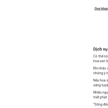
Quý khá
Dịch v
Có thể nó
hoa sen t
Khi nhắc 
những ý n
Nếu hoa s
sáng tuyệt
Nhiều ngư
triết phật