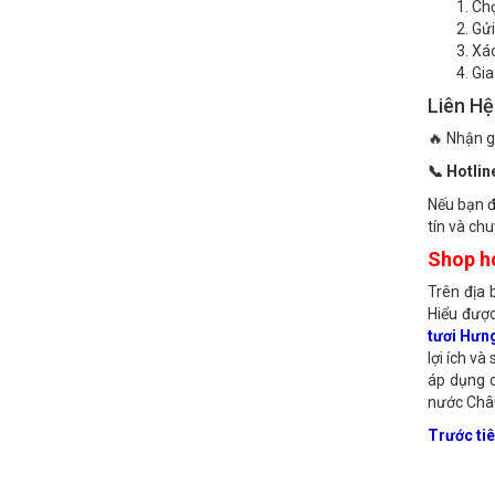
Đặt Hoa
Ch
Gửi
Xá
Gia
Liên Hệ
🔥 Nhận g
📞 Hotlin
Nếu bạn 
tín và ch
Shop ho
Trên địa 
Hiểu được
tươi Hưn
lợi ích và
áp dụng c
nước Châ
Trước ti