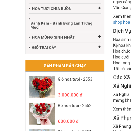
Dù thay đổ
HOA TƯƠI CHÚC MỪNG
ngày càng
Văn Giang
HOA TƯƠI CHIA BUỒN
Xem thê
shop hoa
Bánh Kem - Bánh Bông Lan Trứng
Muối
Dịch Vụ
HOA MỪNG SINH NHẬT
Hoa sinh 
Kệ hoa kh
GIỎ TRÁI CÂY
Hoa chúc
Hoa cưới 
Hoa tang 
SẢN PHẨM BÁN CHẠY
Tất cả sả
Các Xã
Giỏ hoa tươi - 2553
Xã Nghĩ
Xã Nghĩa 
3.000.000 đ
mừng khá
Bó hoa tươi - 2552
Xem thê
Xã Phụ
600.000 đ