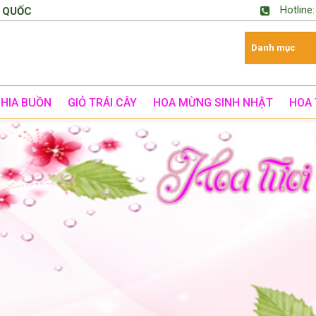
Hotline
 QUỐC
CHIA BUỒN
GIỎ TRÁI CÂY
HOA MỪNG SINH NHẬT
HOA 