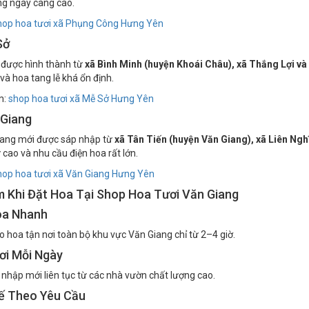
 Công được sáp nhập từ
xã Xuân Quan, xã Cửu Cao và xã Phụng Công
ng ngày càng cao.
hop hoa tươi xã Phụng Công Hưng Yên
Sở
 được hình thành từ
xã Bình Minh (huyện Khoái Châu), xã Thắng Lợi và
 và hoa tang lễ khá ổn định.
m:
shop hoa tươi xã Mễ Sở Hưng Yên
 Giang
iang mới được sáp nhập từ
xã Tân Tiến (huyện Văn Giang), xã Liên Nghĩ
 cao và nhu cầu điện hoa rất lớn.
hop hoa tươi xã Văn Giang Hưng Yên
 Khi Đặt Hoa Tại Shop Hoa Tươi Văn Giang
oa Nhanh
ao hoa tận nơi toàn bộ khu vực Văn Giang chỉ từ 2–4 giờ.
ơi Mỗi Ngày
nhập mới liên tục từ các nhà vườn chất lượng cao.