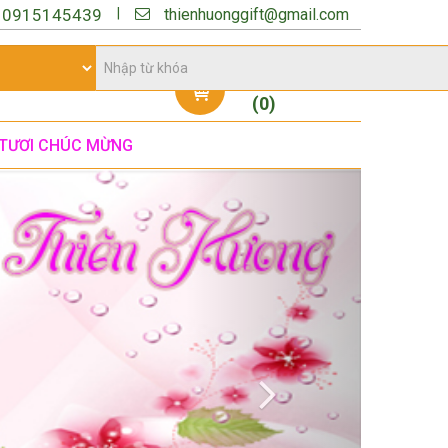
thienhuonggift@gmail.com
|
:
0915145439
Giỏ hàng
(
0
)
TƯƠI CHÚC MỪNG
Next