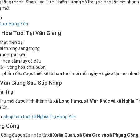
i về tên gọi địa giới hành chính, nhu cầu
đặt hoa sinh nhật, hoa khai t
 tăng mạnh. Shop Hoa Tươi Thiên Hương hỗ trợ giao hoa tận nơi nhanh ch
 mới.
m:
 tươi Hưng Yên
 Hoa Tươi Tại Văn Giang
nhật hiện đại
ai trương sang trọng
 mừng sự kiện
– hoa cầm tay cô dâu
lễ – vòng hoa chia buồn
n phẩm đều được thiết kế từ hoa tươi mới mỗi ngày và giao tận nơi nhan
 Văn Giang Sau Sáp Nhập
a Trụ
Trụ mới được hình thành từ
xã Long Hưng, xã Vĩnh Khúc và xã Nghĩa T
 lớn.
m:
shop hoa tươi xã Nghĩa Trụ Hưng Yên
ng Công