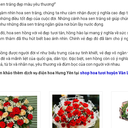
 đức hạnh thanh cao
en trắng đẹp màu yêu thương!”
gắm nhìn hoa sen trắng, chúng ta như cảm nhận được ý nghĩa cao đẹp t
những điều tốt đẹp của cuộc đời. Những cánh hoa sen trắng sẽ giúp chún
như những đóa sen trắng ngần giữa nơi bùn lầy nước đọng.
 đó, hoa sen hồng với vẻ đẹp tươi tắn, hồng hào lại mang ý nghĩa về s
m thắm đã thu hút biết bao ánh nhìn. Chính vẻ đẹp đó đã làm cho ý n
ồng được người đời ví như biểu trưng của sự tinh khiết, vẻ đẹp vô ngần 
 đẽ và mãnh liệt của quốc gia, dân tộc. Đặc biệt, sen hồng còn có ý ngh
cả, từ bi và nhẫn nại, yêu thương và đùm bọc của con người với nhau.
khảo thêm dịch vụ điện hoa Hưng Yên tại
shop hoa tươi huyện Văn