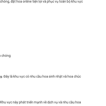
rương, hoa chúc mừng và hoa tang lễ tại Văn Giang
vẫn
óng, đặt hoa online tiện lợi và phục vụ toàn bộ khu vực
h chóng.
rụ
. Đây là khu vực có nhu cầu hoa sinh nhật và hoa chúc