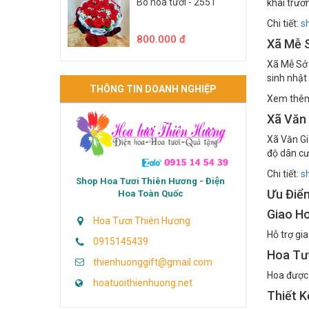
Xã Phụng
Bó hoa tươi - 2551
khai trươ
Chi tiết:
s
800.000 đ
Xã Mễ 
Xã Mễ Sở
sinh nhật
THÔNG TIN DOANH NGHIỆP
Xem thê
Xã Văn
Xã Văn G
độ dân cư
Chi tiết:
s
Shop Hoa Tươi Thiên Hương - Điện
Ưu Điểm
Hoa Toàn Quốc
Giao H
Hoa Tươi Thiên Hương
Hỗ trợ gi
0915145439
Hoa Tư
thienhuonggift@gmail.com
Hoa được 
hoatuoithienhuong.net