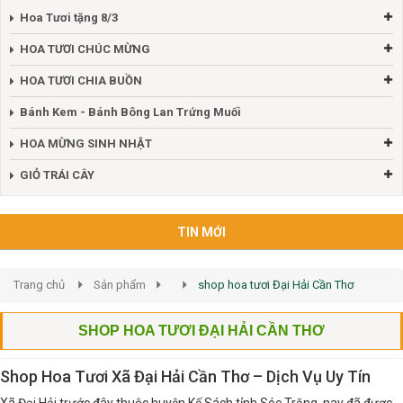
Hoa Tươi tặng 8/3
HOA TƯƠI CHÚC MỪNG
HOA TƯƠI CHIA BUỒN
Bánh Kem - Bánh Bông Lan Trứng Muối
HOA MỪNG SINH NHẬT
GIỎ TRÁI CÂY
TIN MỚI
Trang chủ
Sản phẩm
shop hoa tươi Đại Hải Cần Thơ
SHOP HOA TƯƠI ĐẠI HẢI CẦN THƠ
Shop Hoa Tươi Xã Đại Hải Cần Thơ – Dịch Vụ Uy Tín
Xã Đại Hải trước đây thuộc huyện Kế Sách tỉnh Sóc Trăng, nay đã được