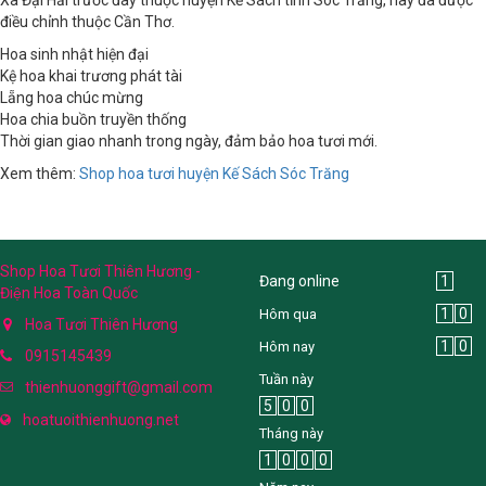
điều chỉnh thuộc Cần Thơ.
Hoa sinh nhật hiện đại
Kệ hoa khai trương phát tài
Lẵng hoa chúc mừng
Hoa chia buồn truyền thống
Thời gian giao nhanh trong ngày, đảm bảo hoa tươi mới.
Xem thêm:
Shop hoa tươi huyện Kế Sách Sóc Trăng
Shop Hoa Tươi Thiên Hương -
Đang online
1
Điện Hoa Toàn Quốc
1
0
Hôm qua
Hoa Tươi Thiên Hương
1
0
Hôm nay
0915145439
Tuần này
thienhuonggift@gmail.com
5
0
0
hoatuoithienhuong.net
Tháng này
1
0
0
0