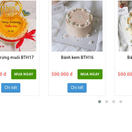
trứng muối BTH17
Bánh kem BTH16
Bá
0 đ
500.000 đ
500.00
MUA NGAY
MUA NGAY
Chi tiết
Chi tiết