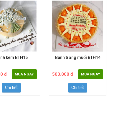
nh kem BTH15
Bánh trứng muối BTH14
Bá
0 đ
500.000 đ
400.0
MUA NGAY
MUA NGAY
Chi tiết
Chi tiết