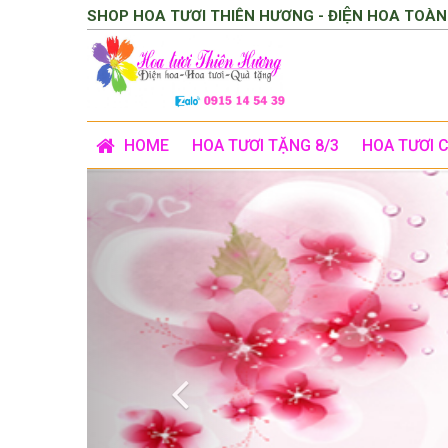
SHOP HOA TƯƠI THIÊN HƯƠNG - ĐIỆN HOA TOÀN
HOME
HOA TƯƠI TẶNG 8/3
HOA TƯƠI 
Previous