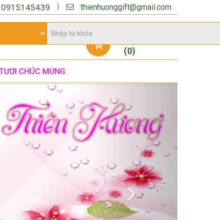
thienhuonggift@gmail.com
|
:
0915145439
Giỏ hàng
(
0
)
TƯƠI CHÚC MỪNG
Next