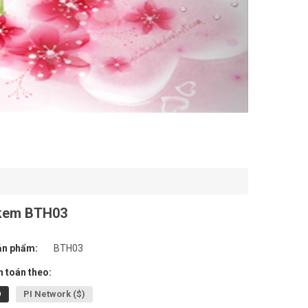
kem BTH03
ản phẩm:
BTH03
 toán theo:
Đ
PI Network ($)