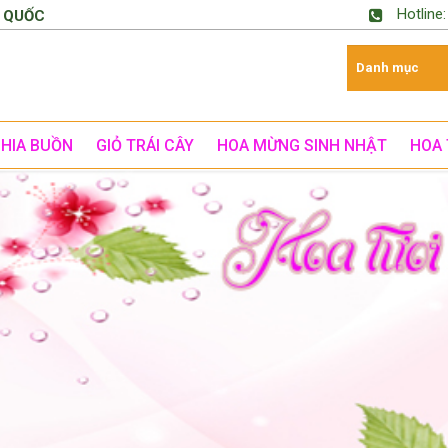
Hotline
 QUỐC
CHIA BUỒN
GIỎ TRÁI CÂY
HOA MỪNG SINH NHẬT
HOA 