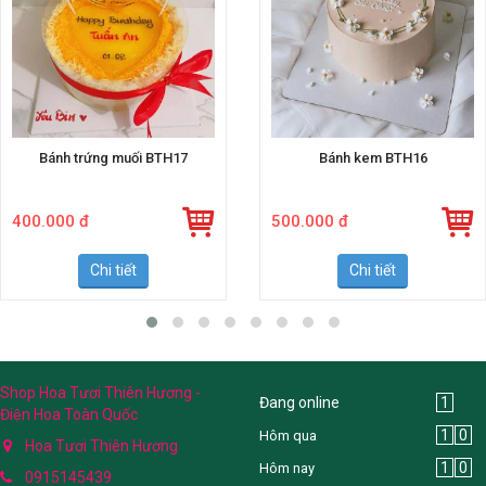
Bánh trứng muối BTH17
Bánh kem BTH16
400.000 đ
500.000 đ
Chi tiết
Chi tiết
Shop Hoa Tươi Thiên Hương -
Đang online
1
Điện Hoa Toàn Quốc
1
0
Hôm qua
Hoa Tươi Thiên Hương
1
0
Hôm nay
0915145439