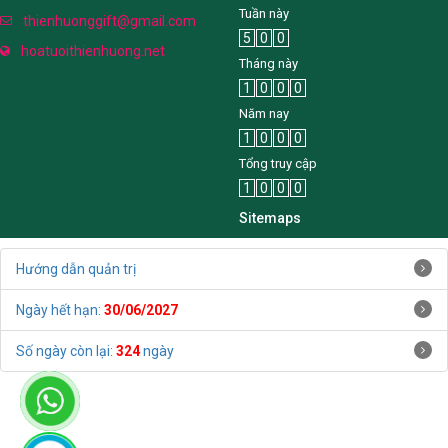
Tuần này
thienhuonggift@gmail.com
5
0
0
hoatuoithienhuong.net
Tháng này
1
0
0
0
Năm nay
1
0
0
0
Tổng truy cập
1
0
0
0
Sitemaps
Hướng dẫn quản trị
Ngày hết hạn:
30/06/2027
Số ngày còn lại:
324
ngày