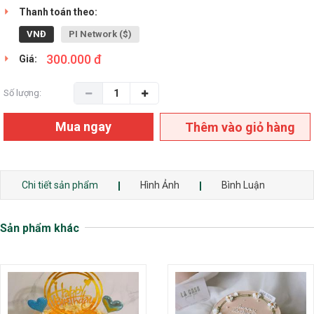
Thanh toán theo:
VNĐ
PI Network ($)
300.000 đ
Giá:
Số lượng:
Mua ngay
Thêm vào giỏ hàng
Chi tiết sản phẩm
Hình Ảnh
Bình Luận
Sản phẩm khác