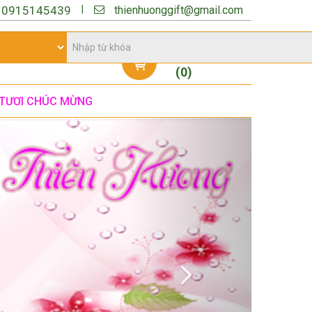
thienhuonggift@gmail.com
|
:
0915145439
Giỏ hàng
(
0
)
TƯƠI CHÚC MỪNG
Next