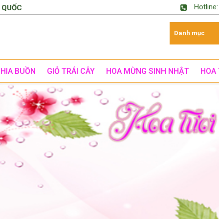
Hotline
 QUỐC
CHIA BUỒN
GIỎ TRÁI CÂY
HOA MỪNG SINH NHẬT
HOA 