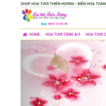
SHOP HOA TƯƠI THIÊN HƯƠNG - ĐIỆN HOA TOÀN
HOME
HOA TƯƠI TẶNG 8/3
HOA TƯƠI 
Previous