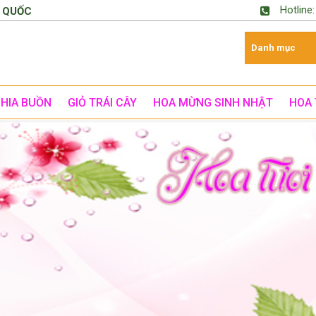
Hotline
 QUỐC
CHIA BUỒN
GIỎ TRÁI CÂY
HOA MỪNG SINH NHẬT
HOA 