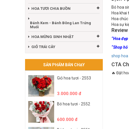
Bó hoa si
HOA TƯƠI CHIA BUỒN
Hoa khai 
Hoa chúc
Bánh Kem - Bánh Bông Lan Trứng
Hoa sự ki
Muối
Review
HOA MỪNG SINH NHẬT
“Hoa đẹp v
GIỎ TRÁI CÂY
“Shop hỗ 
shop hoa 
CTA Ch
SẢN PHẨM BÁN CHẠY
🔥 Đặt ho
Giỏ hoa tươi - 2553
3.000.000 đ
Bó hoa tươi - 2552
600.000 đ