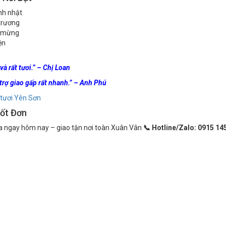
nh nhật
trương
 mừng
ện
à rất tươi.” – Chị Loan
trợ giao gấp rất nhanh.” – Anh Phú
tươi Yên Sơn
ốt Đơn
a ngay hôm nay – giao tận nơi toàn Xuân Vân
📞 Hotline/Zalo: 0915 14