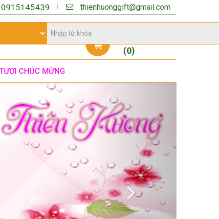
thienhuonggift@gmail.com
|
:
0915145439
Giỏ hàng
(
0
)
TƯƠI CHÚC MỪNG
Next