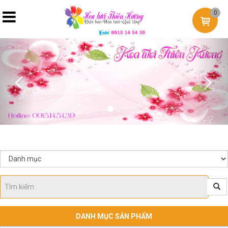
0
Previous
Nex
DANH MỤC SẢN PHẨM