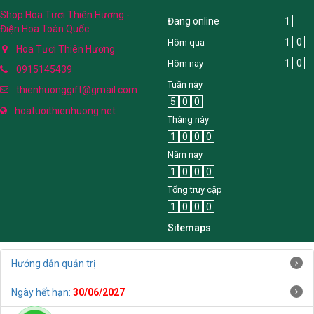
Shop Hoa Tươi Thiên Hương -
Đang online
1
Điện Hoa Toàn Quốc
1
0
Hôm qua
Hoa Tươi Thiên Hương
1
0
Hôm nay
0915145439
Tuần này
thienhuonggift@gmail.com
5
0
0
hoatuoithienhuong.net
Tháng này
1
0
0
0
Năm nay
1
0
0
0
Tổng truy cập
1
0
0
0
Sitemaps
Hướng dẫn quản trị
Ngày hết hạn:
30/06/2027