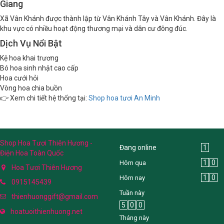
Giang
Xã Vân Khánh được thành lập từ Vân Khánh Tây và Vân Khánh. Đây là
khu vực có nhiều hoạt động thương mại và dân cư đông đúc.
Dịch Vụ Nổi Bật
Kệ hoa khai trương
Bó hoa sinh nhật cao cấp
Hoa cưới hỏi
Vòng hoa chia buồn
👉 Xem chi tiết hệ thống tại:
Shop hoa tươi An Minh
Shop Hoa Tươi Thiên Hương -
Đang online
1
Điện Hoa Toàn Quốc
1
0
Hôm qua
Hoa Tươi Thiên Hương
1
0
Hôm nay
0915145439
Tuần này
thienhuonggift@gmail.com
5
0
0
hoatuoithienhuong.net
Tháng này