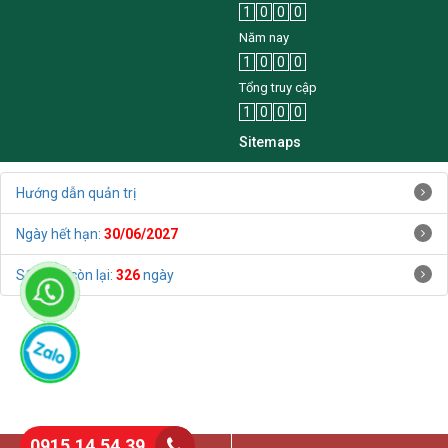
1
0
0
0
Năm nay
1
0
0
0
Tổng truy cập
1
0
0
0
Sitemaps
Hướng dẫn quản trị
Ngày hết hạn:
30/06/2027
Số ngày còn lại:
326
ngày
0915.14.54.39