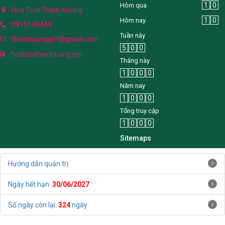
1
0
Hôm qua
Hoa Tươi Thiên Hương
1
0
Hôm nay
0915145439
Tuần này
thienhuonggift@gmail.com
5
0
0
hoatuoithienhuong.net
Tháng này
1
0
0
0
Năm nay
1
0
0
0
Tổng truy cập
1
0
0
0
Sitemaps
Hướng dẫn quản trị
Ngày hết hạn:
30/06/2027
Số ngày còn lại:
324
ngày