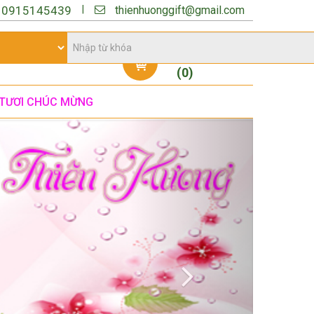
thienhuonggift@gmail.com
|
:
0915145439
Giỏ hàng
(
0
)
TƯƠI CHÚC MỪNG
Next