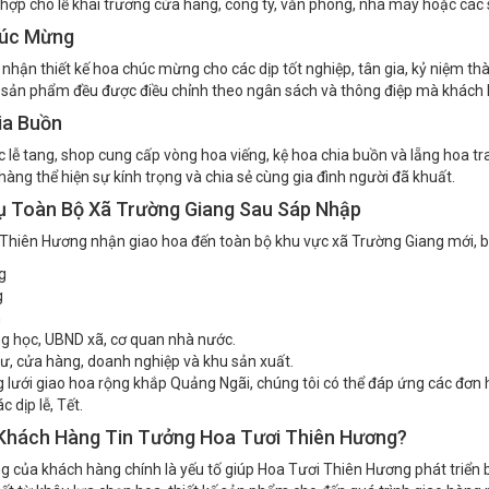
hợp cho lễ khai trương cửa hàng, công ty, văn phòng, nhà máy hoặc các 
úc Mừng
 nhận thiết kế hoa chúc mừng cho các dịp tốt nghiệp, tân gia, kỷ niệm thà
 sản phẩm đều được điều chỉnh theo ngân sách và thông điệp mà khác
ia Buồn
ác lễ tang, shop cung cấp vòng hoa viếng, kệ hoa chia buồn và lẵng hoa t
hàng thể hiện sự kính trọng và chia sẻ cùng gia đình người đã khuất.
ụ Toàn Bộ Xã Trường Giang Sau Sáp Nhập
Thiên Hương nhận giao hoa đến toàn bộ khu vực xã Trường Giang mới, 
g
g
h
g học, UBND xã, cơ quan nhà nước.
ư, cửa hàng, doanh nghiệp và khu sản xuất.
lưới giao hoa rộng khắp Quảng Ngãi, chúng tôi có thể đáp ứng các đơn h
c dịp lễ, Tết.
 Khách Hàng Tin Tưởng Hoa Tươi Thiên Hương?
ng của khách hàng chính là yếu tố giúp Hoa Tươi Thiên Hương phát triển