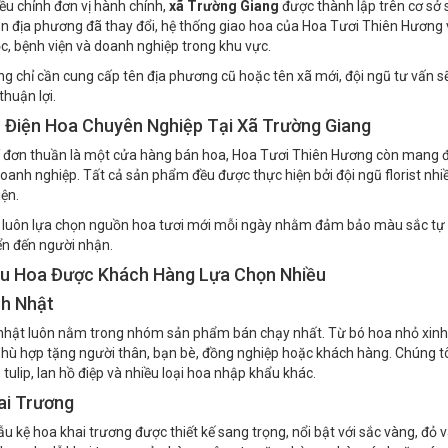
iều chỉnh đơn vị hành chính,
xã Trường Giang
được thành lập trên cơ sở
n địa phương đã thay đổi, hệ thống giao hoa của Hoa Tươi Thiên Hương v
c, bệnh viện và doanh nghiệp trong khu vực.
g chỉ cần cung cấp tên địa phương cũ hoặc tên xã mới, đội ngũ tư vấn sẽ 
thuận lợi.
 Điện Hoa Chuyên Nghiệp Tại Xã Trường Giang
 đơn thuần là một cửa hàng bán hoa, Hoa Tươi Thiên Hương còn mang đế
oanh nghiệp. Tất cả sản phẩm đều được thực hiện bởi đội ngũ florist nhiề
iện.
 luôn lựa chọn nguồn hoa tươi mới mỗi ngày nhằm đảm bảo màu sắc tự nhi
n đến người nhận.
u Hoa Được Khách Hàng Lựa Chọn Nhiều
nh Nhật
nhật luôn nằm trong nhóm sản phẩm bán chạy nhất. Từ bó hoa nhỏ xinh 
 phù hợp tặng người thân, bạn bè, đồng nghiệp hoặc khách hàng. Chúng t
 tulip, lan hồ điệp và nhiều loại hoa nhập khẩu khác.
ai Trương
 kệ hoa khai trương được thiết kế sang trọng, nổi bật với sắc vàng, đỏ v