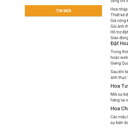
từng chi 
Hoa nhập
TIN MỚI
Thiết kế
Giá công 
Gửi ảnh th
Hỗ trợ đặ
Giao đúng
Đặt Hoa
Trong thời
hoặc webs
Giang Quả
Sau khi ti
ảnh thực 
Hoa Tư
Mỗi sự ki
hàng tại 
Hoa Ch
Các mẫu k
sự kiện d