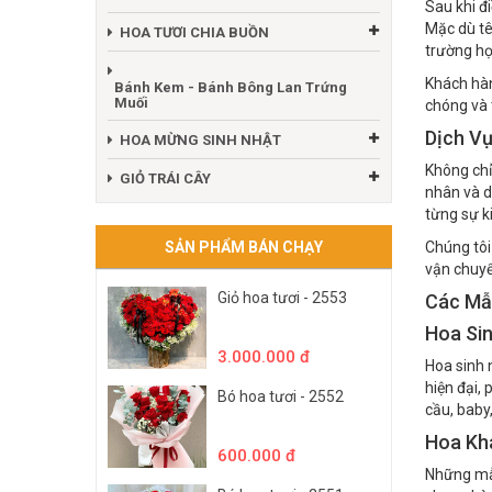
Sau khi đ
Mặc dù tê
HOA TƯƠI CHIA BUỒN
trường họ
Khách hàn
Bánh Kem - Bánh Bông Lan Trứng
Muối
chóng và 
Dịch Vụ
HOA MỪNG SINH NHẬT
Không chỉ
GIỎ TRÁI CÂY
nhân và d
từng sự k
SẢN PHẨM BÁN CHẠY
Chúng tôi
vận chuyể
Giỏ hoa tươi - 2553
Các Mẫ
Hoa Si
3.000.000 đ
Hoa sinh 
hiện đại,
Bó hoa tươi - 2552
cầu, baby,
Hoa Kh
600.000 đ
Những mẫu