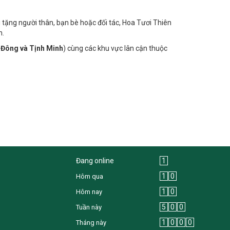
i tặng người thân, bạn bè hoặc đối tác, Hoa Tươi Thiên
n.
 Đông và Tịnh Minh
) cùng các khu vực lân cận thuộc
Đang online
1
1
0
Hôm qua
1
0
Hôm nay
5
0
0
Tuần này
1
0
0
0
Tháng này