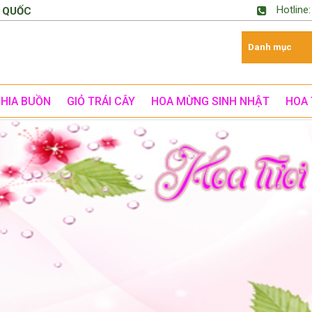
Hotline
 QUỐC
CHIA BUỒN
GIỎ TRÁI CÂY
HOA MỪNG SINH NHẬT
HOA 