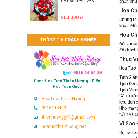
Bó hoa tươi - 2551
chọn phù 
Hoa Ch
800.000 đ
Chúng tôi
khác. Mỗi
Hoa Ch
THÔNG TIN DOANH NGHIỆP
Đối với c
để khách 
Phục V
Hoa Tươi 
Tịnh Gian
Shop Hoa Tươi Thiên Hương - Điện
Tịnh Đôn
Hoa Toàn Quốc
Tịnh Min
Các trườn
Hoa Tươi Thiên Hương
Khu dân c
0915145439
Nhờ mạng 
tuần và cá
thienhuonggift@gmail.com
Vì Sao
hoatuoithienhuong.net
Sự hài lò