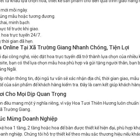
tiết từ khâu lựa chọn hoa, thiết kế sản phẩm cho đến quá trình giao hàng
 mới mỗi ngày.
 đúng mẫu hoặc tương đương.
khai, minh bạch.
ực tế trước khi giao.
t hoa trực tuyến 24/7.
 thời gian đã hẹn.
 Online Tại Xã Trường Giang Nhanh Chóng, Tiện Lợi
 đại công nghệ, việc đặt hoa trực tuyến đã trở thành lựa chọn của nhiều k
ite, bạn có thể lựa chọn mẫu hoa phù hợp và gửi tặng người thân, bạn bè
ng Ngãi.
ếp nhận thông tin, đội ngũ tư vấn sẽ xác nhận địa chỉ, thời gian giao, mẫu
tế của sản phẩm để khách hàng kiểm tra. Đây là cam kết giúp khách hàng
ơi Cho Mọi Dịp Quan Trọng
ện đều mang một ý nghĩa riêng, vì vậy Hoa Tươi Thiên Hương luôn chuẩ
xã Trường Giang.
úc Mừng Doanh Nghiệp
ệ hoa 1 tầng, 2 tầng hoặc hoa để bàn được thiết kế hiện đại, phù hợp kh
oanh nghiệp. Chúng tôi hỗ trợ thiết kế theo màu sắc thương hiệu nếu khá