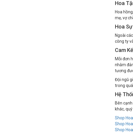
Hoa Tặ
Hoa hồng,
mẹ, vợ ch
Hoa Sự
Ngoài các
công ty v
Cam Kế
Mỗi đơn h
nhằm đảm 
tương đươ
Đội ngũ g
trong quá
Hệ Thố
Bên cạnh 
khác, quý
Shop Hoa
Shop Hoa
Shop Hoa