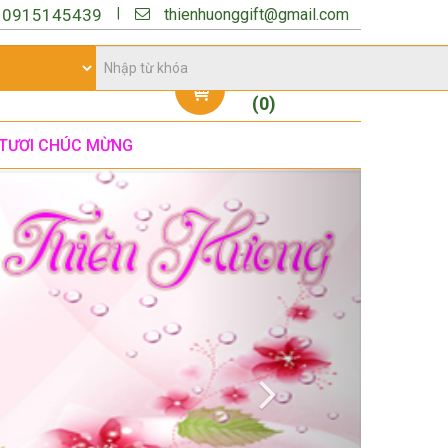
thienhuonggift@gmail.com
|
:
0915145439
Giỏ hàng
(
0
)
TƯƠI CHÚC MỪNG
Next