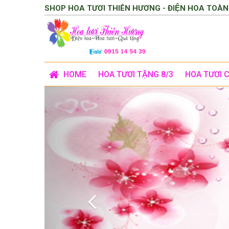
SHOP HOA TƯƠI THIÊN HƯƠNG - ĐIỆN HOA TOÀN
HOME
HOA TƯƠI TẶNG 8/3
HOA TƯƠI 
Previous