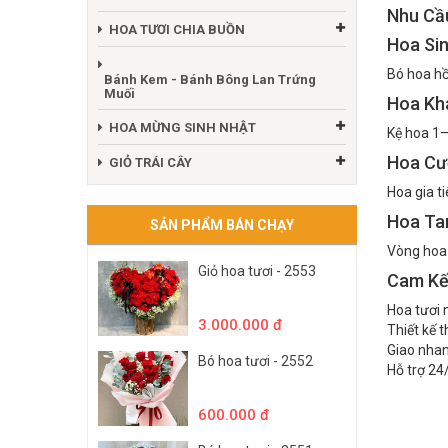
Nhu Cầ
HOA TƯƠI CHIA BUỒN
Hoa Si
Bó hoa hồ
Bánh Kem - Bánh Bông Lan Trứng
Muối
Hoa Kh
HOA MỪNG SINH NHẬT
Kệ hoa 1–
Hoa Cướ
GIỎ TRÁI CÂY
Hoa gia t
Hoa Ta
SẢN PHẨM BÁN CHẠY
Vòng hoa 
Giỏ hoa tươi - 2553
Cam Kế
Hoa tươi 
3.000.000 đ
Thiết kế 
Giao nhan
Bó hoa tươi - 2552
Hỗ trợ 24
600.000 đ