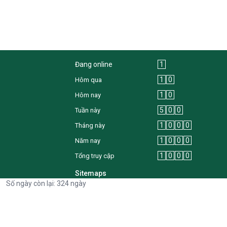
Đang online
1
1
0
Hôm qua
1
0
Hôm nay
5
0
0
Tuần này
1
0
0
0
Tháng này
1
0
0
0
Năm nay
1
0
0
0
Tổng truy cập
Sitemaps
Số ngày còn lại: 324 ngày