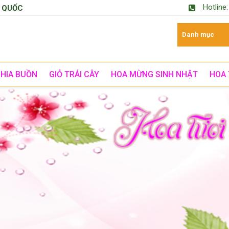
Hotline
 QUỐC
CHIA BUỒN
GIỎ TRÁI CÂY
HOA MỪNG SINH NHẬT
HOA 