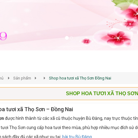
hủ
Sản phẩm
Shop hoa tươi xã Thọ Sơn Đồng Nai
SHOP HOA TƯƠI XÃ THỌ SƠN
a tươi xã Thọ Sơn – Đồng Nai
ơn
được hình thành từ các xã cũ thuộc huyện Bù Đăng, nay trực thuộc tỉn
tươi Thọ Sơn cung cấp hoa tươi theo mùa, phù hợp nhiều mục đích sử 
sách đầy đủ các xã phục vụ tại:
bài trụ Bù Đăng
.