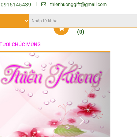
thienhuonggift@gmail.com
|
:
0915145439
Giỏ hàng
(
0
)
TƯƠI CHÚC MỪNG
Next