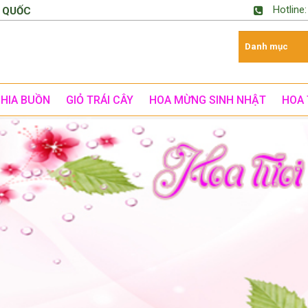
Hotline
 QUỐC
CHIA BUỒN
GIỎ TRÁI CÂY
HOA MỪNG SINH NHẬT
HOA 