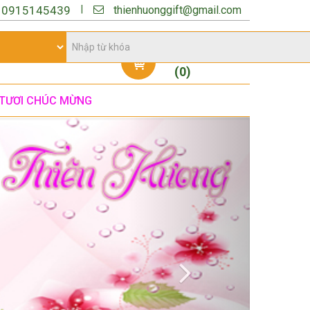
thienhuonggift@gmail.com
|
:
0915145439
Giỏ hàng
(
0
)
TƯƠI CHÚC MỪNG
Next