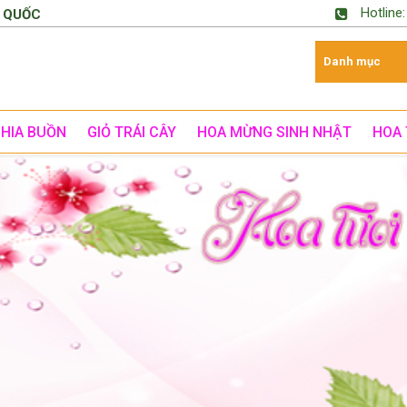
Hotline
 QUỐC
CHIA BUỒN
GIỎ TRÁI CÂY
HOA MỪNG SINH NHẬT
HOA 