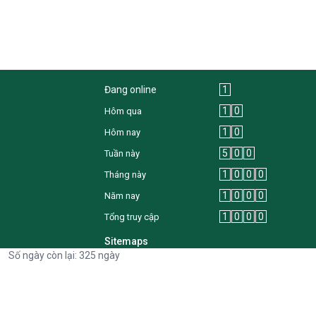
Đang online
1
1
0
Hôm qua
1
0
Hôm nay
5
0
0
Tuần này
1
0
0
0
Tháng này
1
0
0
0
Năm nay
1
0
0
0
Tổng truy cập
Sitemaps
Số ngày còn lại: 325 ngày