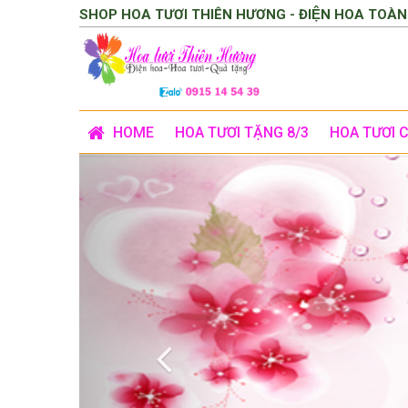
SHOP HOA TƯƠI THIÊN HƯƠNG - ĐIỆN HOA TOÀN
HOME
HOA TƯƠI TẶNG 8/3
HOA TƯƠI 
Previous