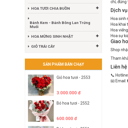
chỉ, đúng 
HOA TƯƠI CHIA BUỒN
Dịch vụ
Hoa sinh 
Bánh Kem - Bánh Bông Lan Trứng
Hoa khai 
Muối
Hoa viếng
Hoa sự kiệ
HOA MỪNG SINH NHẬT
Giao ho
GIỎ TRÁI CÂY
Shop nhận
Tham khảo
SẢN PHẨM BÁN CHẠY
Liên hệ
📞 Hotline
Giỏ hoa tươi - 2553
📧 Email:
3.000.000 đ
Bó hoa tươi - 2552
600.000 đ