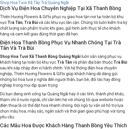
Shop Hoa Tươi Xã Tây Trà Quảng Ngãi
Dịch Vụ Điện Hoa Chuyên Nghiệp Tại Xã Thanh Bồng
Thiên Hương Flowers & Gifts phục vụ giao hoa tận nơi tại toàn bộ khu
vực
Trà Tân
,
Trà Bùi
và các khu vực lân cận. Chúng tôi luôn kiểm tra kỹ
chất lượng sản phẩm trước khi giao, gửi hình ảnh thực tế cho khách
hàng và cam kết giao đúng thời gian đã hẹn.
Điện Hoa Thanh Bồng Phục Vụ Nhanh Chóng Tại Trà
Tân Và Trà Bùi
Shop Hoa Tươi Xã Thanh Bồng Quảng Ngãi
luôn sẵn sàng phục vụ
khách hàng tại toàn bộ khu vực
Trà Tân
và phần địa bàn thuộc
Trà Bùi
sau khi sáp nhập đơn vị hành chính. Với hệ thống điện hoa chuyên
nghiệp, Thiên Hương Flowers & Gifts giúp khách hàng dễ dàng gửi
những bó hoa tươi ý nghĩa đến người thân, bạn bè, đối tác hay đồng
nghiệp trong mọi dịp quan trọng.
Dù bạn đang sinh sống tại Quảng Ngãi hay ở các tỉnh, thành phố khác,
thậm chí ở nước ngoài, chỉ cần liên hệ với chúng tôi qua website hoặc
điện thoại là có thể đặt hoa nhanh chóng. Đội ngũ tư vấn sẽ hỗ trợ lựa
chọn mẫu hoa, màu sắc, ngân sách và thời gian giao phù hợp với từng
yêu cầu.
Các Mẫu Hoa Được Khách Hàng Thanh Bồng Yêu Thích