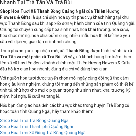
Nhanh Tại Trà Tân Và Trà Bùi
Shop Hoa Tươi Xã Thanh Bồng Quảng Ngãi
của
Thiên Hương
Flowers & Gifts
là địa chỉ điện hoa uy tín phục vụ khách hàng tại khu
vực Thanh Bồng sau khi sắp xếp đơn vị hành chính của tỉnh Quảng Ngãi.
Chúng tôi chuyên cung cấp hoa sinh nhật, hoa khai trương, hoa cưới,
hoa chúc mừng, hoa chia buồn cùng nhiều mẫu hoa thiết kế theo yêu
cầu với dịch vụ giao tận nơi nhanh chóng.
Theo phương án sáp nhập mới,
xã Thanh Bồng
được hình thành từ
xã
Trà Tân và một phần xã Trà Bùi
. Vì vậy, dù khách hàng tìm kiếm theo
tên xã cũ hay tên đơn vị hành chính mới, Thiên Hương Flowers & Gifts
đều hỗ trợ giao hoa nhanh, đúng địa chỉ và đúng thời gian.
Với nguồn hoa tươi được tuyển chọn mỗi ngày cùng đội ngũ thợ cắm
hoa giàu kinh nghiệm, chúng tôi mang đến những sản phẩm có thiết kế
tinh tế, phù hợp cho mọi dịp quan trọng như sinh nhật, khai trương, kỷ
niệm, hội nghị, lễ cưới và tang lễ.
Nếu bạn cần giao hoa đến các khu vực khác trong huyện Trà Bồng cũ
hoặc toàn tỉnh Quảng Ngãi, hãy tham khảo thêm:
Shop Hoa Tươi Trà Bồng Quảng Ngãi
Shop Hoa Tươi Thành phố Quảng Ngãi
Shop Hoa Tươi Xã Đông Trà Bồng Quảng Ngãi