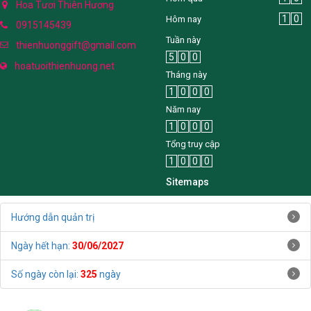
Hoa Tươi Thiên Hương
1
0
Hôm nay
0915145439
Tuần này
thienhuonggift@gmail.com
5
0
0
hoatuoithienhuong.net
Tháng này
1
0
0
0
Năm nay
1
0
0
0
Tổng truy cập
1
0
0
0
Sitemaps
Hướng dẫn quản trị
Ngày hết hạn:
30/06/2027
Số ngày còn lại:
325
ngày