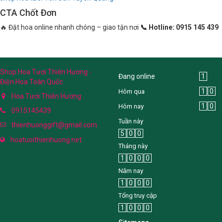
CTA Chốt Đơn
🔥 Đặt hoa online nhanh chóng – giao tận nơi
📞 Hotline: 0915 145 439
Shop Hoa Tươi Thiên Hương -
Đang online
1
Điện Hoa Toàn Quốc
1
0
Hôm qua
Hoa Tươi Thiên Hương
1
0
Hôm nay
0915145439
Tuần này
thienhuonggift@gmail.com
5
0
0
hoatuoithienhuong.net
Tháng này
1
0
0
0
Năm nay
1
0
0
0
Tổng truy cập
1
0
0
0