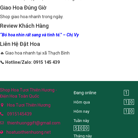
Giao Hoa Đúng Giờ
Shop giao hoa nhanh trong ngày.
Review Khách Hàng
“Bó hoa nhìn rất sang và tinh tế.” – Chị Vy
Liên Hệ Đặt Hoa
🔥 Giao hoa nhanh tại xã Thạch Bình
📞 Hotline/Zalo: 0915 145 439
Shop Hoa Tươi Thiên Hương -
Đang online
1
Điện Hoa Toàn Quốc
1
0
Hôm qua
Hoa Tươi Thiên Hương
1
0
Hôm nay
0915145439
Tuần này
thienhuonggift@gmail.com
5
0
0
hoatuoithienhuong.net
Tháng này