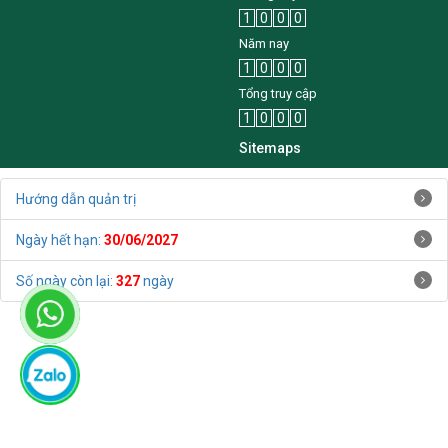
1
0
0
0
Năm nay
1
0
0
0
Tổng truy cập
1
0
0
0
Sitemaps
Hướng dẫn quản trị
Ngày hết hạn:
30/06/2027
Số ngày còn lại:
327
ngày