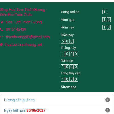
Shop Hoa Tươi Thiên Hương -
Đang online
1
Điện Hoa Toàn Quốc
1
0
Hôm qua
Hoa Tươi Thiên Hương
1
0
Hôm nay
0915145439
Tuần này
thienhuonggift@gmail.com
5
0
0
hoatuoithienhuong.net
Tháng này
1
0
0
0
Năm nay
1
0
0
0
Tổng truy cập
1
0
0
0
Sitemaps
Hướng dẫn quản trị
Ngày hết hạn:
30/06/2027