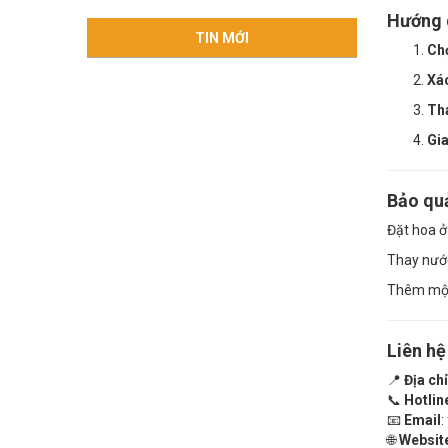
Hướng d
TIN MỚI
Ch
Xác
Tha
Gi
Bảo quả
Đặt hoa ở
Thay nước
Thêm một 
Liên hệ
📍
Địa chỉ
📞
Hotlin
📧
Email
:
🌐
Websit