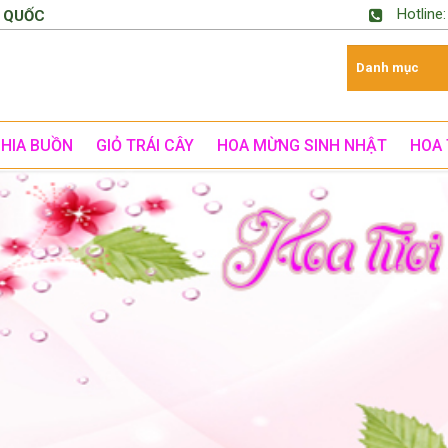
Hotline
 QUỐC
CHIA BUỒN
GIỎ TRÁI CÂY
HOA MỪNG SINH NHẬT
HOA 