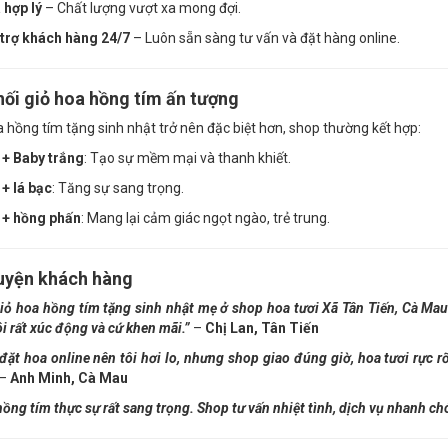
 hợp lý
– Chất lượng vượt xa mong đợi.
trợ khách hàng 24/7
– Luôn sẵn sàng tư vấn và đặt hàng online.
ối giỏ hoa hồng tím ấn tượng
a hồng tím tặng sinh nhật trở nên đặc biệt hơn, shop thường kết hợp:
 + Baby trắng
: Tạo sự mềm mại và thanh khiết.
+ lá bạc
: Tăng sự sang trọng.
 + hồng phấn
: Mang lại cảm giác ngọt ngào, trẻ trung.
uyện khách hàng
giỏ hoa hồng tím tặng sinh nhật mẹ ở shop hoa tươi Xã Tân Tiến, Cà Mau
ôi rất xúc động và cứ khen mãi.”
–
Chị Lan, Tân Tiến
đặt hoa online nên tôi hơi lo, nhưng shop giao đúng giờ, hoa tươi rực 
–
Anh Minh, Cà Mau
hồng tím thực sự rất sang trọng. Shop tư vấn nhiệt tình, dịch vụ nhanh c