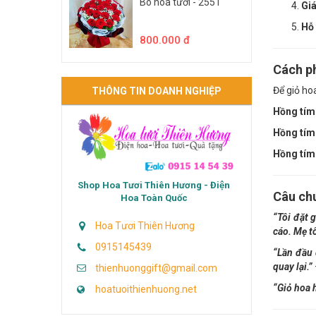
Bó hoa tươi - 2551
Giá
Hỗ 
800.000 đ
Cách ph
Để giỏ ho
THÔNG TIN DOANH NGHIỆP
Hồng tím
Hồng tím 
Hồng tím
Shop Hoa Tươi Thiên Hương - Điện
Câu ch
Hoa Toàn Quốc
“Tôi đặt 
Hoa Tươi Thiên Hương
cáo. Mẹ t
0915145439
“Lần đầu 
quay lại.”
thienhuonggift@gmail.com
“Giỏ hoa 
hoatuoithienhuong.net