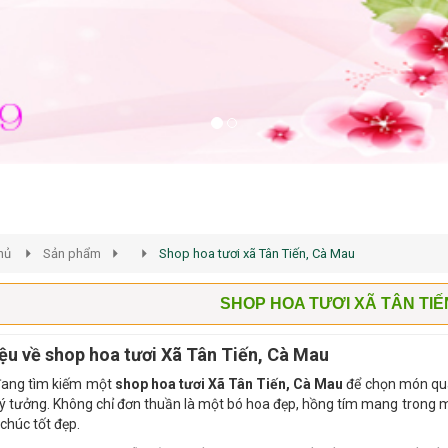
hủ
Sản phẩm
Shop hoa tươi xã Tân Tiến, Cà Mau
SHOP HOA TƯƠI XÃ TÂN TIẾ
iệu về shop hoa tươi Xã Tân Tiến, Cà Mau
đang tìm kiếm một
shop hoa tươi Xã Tân Tiến, Cà Mau
để chọn món quà 
lý tưởng. Không chỉ đơn thuần là một bó hoa đẹp, hồng tím mang trong mì
 chúc tốt đẹp.