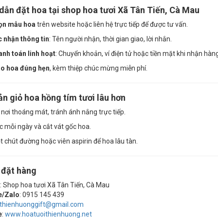
ẫn đặt hoa tại shop hoa tươi Xã Tân Tiến, Cà Mau
ọn mẫu hoa
trên website hoặc liên hệ trực tiếp để được tư vấn.
 nhận thông tin
: Tên người nhận, thời gian giao, lời nhắn.
nh toán linh hoạt
: Chuyển khoản, ví điện tử hoặc tiền mặt khi nhận hàng
ao hoa đúng hẹn
, kèm thiệp chúc mừng miễn phí.
n giỏ hoa hồng tím tươi lâu hơn
 nơi thoáng mát, tránh ánh nắng trực tiếp.
 mỗi ngày và cắt vát gốc hoa.
chút đường hoặc viên aspirin để hoa lâu tàn.
 đặt hàng
: Shop hoa tươi Xã Tân Tiến, Cà Mau
e/Zalo
: 0915 145 439
thienhuonggift@gmail.com
e
:
www.hoatuoithienhuong.net