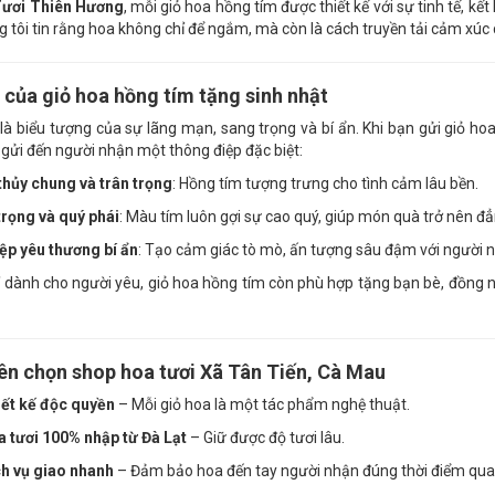
ươi Thiên Hương
, mỗi giỏ hoa hồng tím được thiết kế với sự tinh tế, 
g tôi tin rằng hoa không chỉ để ngắm, mà còn là cách truyền tải cảm xú
 của giỏ hoa hồng tím tặng sinh nhật
là biểu tượng của sự lãng mạn, sang trọng và bí ẩn. Khi bạn gửi giỏ hoa
gửi đến người nhận một thông điệp đặc biệt:
thủy chung và trân trọng
: Hồng tím tượng trưng cho tình cảm lâu bền.
rọng và quý phái
: Màu tím luôn gợi sự cao quý, giúp món quà trở nên đẳ
ệp yêu thương bí ẩn
: Tạo cảm giác tò mò, ấn tượng sâu đậm với người 
 dành cho người yêu, giỏ hoa hồng tím còn phù hợp tặng bạn bè, đồng 
ên chọn shop hoa tươi Xã Tân Tiến, Cà Mau
ết kế độc quyền
– Mỗi giỏ hoa là một tác phẩm nghệ thuật.
 tươi 100% nhập từ Đà Lạt
– Giữ được độ tươi lâu.
h vụ giao nhanh
– Đảm bảo hoa đến tay người nhận đúng thời điểm qua