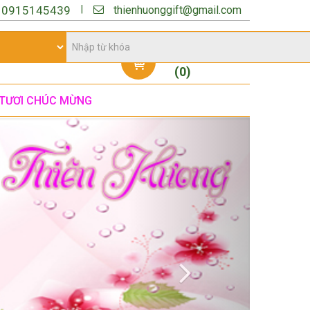
thienhuonggift@gmail.com
|
:
0915145439
Giỏ hàng
(
0
)
TƯƠI CHÚC MỪNG
Next