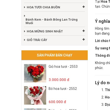
Tại
Hoa T
tạo. Chún
HOA TƯƠI CHIA BUỒN
Bánh Kem - Bánh Bông Lan Trứng
Ý nghĩa
Muối
Hồng tím 
HOA MỪNG SINH NHẬT
bạn đang 
GIỎ TRÁI CÂY
Lời chúc 
Sự sang t
SẢN PHẨM BÁN CHẠY
Thông đi
Không chỉ
Giỏ hoa tươi - 2553
phúc.
3.000.000 đ
Lý do n
Bó hoa tươi - 2552
Thi
Hoa
600.000 đ
Dịc