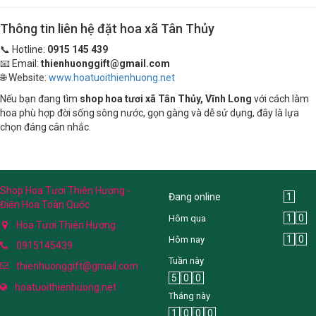
Thông tin liên hệ đặt hoa xã Tân Thủy
📞 Hotline:
0915 145 439
📧 Email:
thienhuonggift@gmail.com
🌐 Website:
www.hoatuoithienhuong.net
Nếu bạn đang tìm
shop hoa tươi xã Tân Thủy, Vĩnh Long
với cách làm
hoa phù hợp đời sống sông nước, gọn gàng và dễ sử dụng, đây là lựa
chọn đáng cân nhắc.
Shop Hoa Tươi Thiên Hương -
Đang online
1
Điện Hoa Toàn Quốc
1
0
Hôm qua
Hoa Tươi Thiên Hương
1
0
Hôm nay
0915145439
Tuần này
thienhuonggift@gmail.com
5
0
0
hoatuoithienhuong.net
Tháng này
1
0
0
0