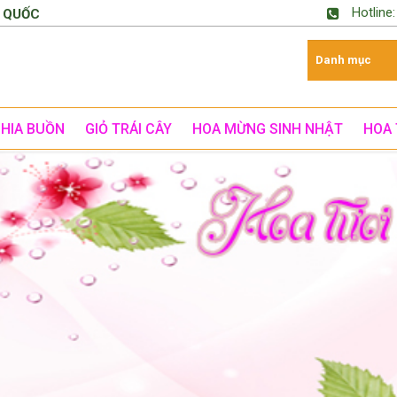
Hotline
 QUỐC
CHIA BUỒN
GIỎ TRÁI CÂY
HOA MỪNG SINH NHẬT
HOA 