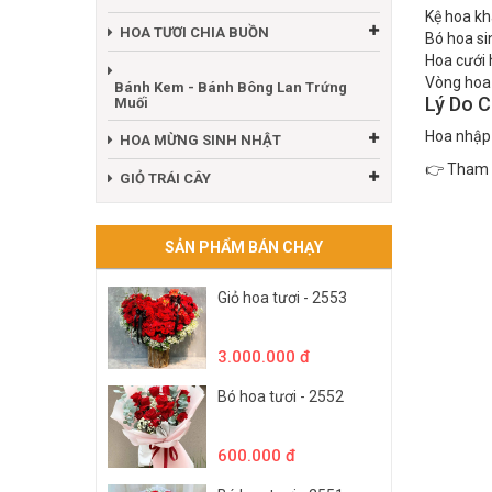
Kệ hoa kh
HOA TƯƠI CHIA BUỒN
Bó hoa sin
Hoa cưới h
Vòng hoa
Bánh Kem - Bánh Bông Lan Trứng
Lý Do 
Muối
Hoa nhập 
HOA MỪNG SINH NHẬT
👉 Tham 
GIỎ TRÁI CÂY
SẢN PHẨM BÁN CHẠY
Giỏ hoa tươi - 2553
3.000.000 đ
Bó hoa tươi - 2552
600.000 đ