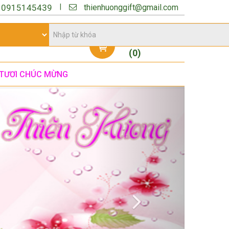
thienhuonggift@gmail.com
|
:
0915145439
Giỏ hàng
(
0
)
TƯƠI CHÚC MỪNG
Next