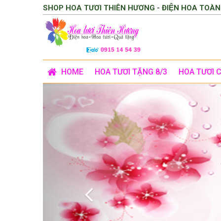
SHOP HOA TƯƠI THIÊN HƯƠNG - ĐIỆN HOA TOÀN
HOME
HOA TƯƠI TẶNG 8/3
HOA TƯƠI 
Previous