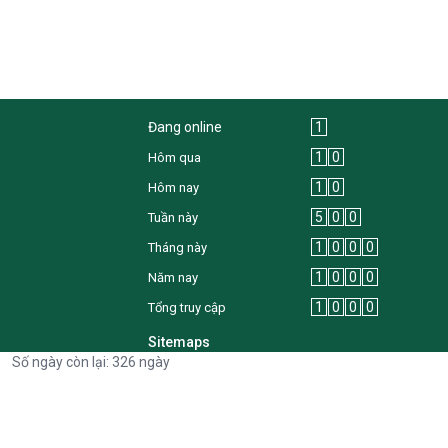
Đang online
1
1
0
Hôm qua
1
0
Hôm nay
5
0
0
Tuần này
1
0
0
0
Tháng này
1
0
0
0
Năm nay
1
0
0
0
Tổng truy cập
Sitemaps
Số ngày còn lại: 326 ngày