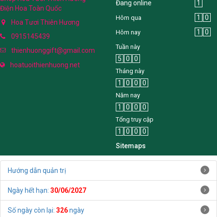
Đang online
1
Điện Hoa Toàn Quốc
1
0
Hôm qua
Hoa Tươi Thiên Hương
1
0
Hôm nay
0915145439
Tuần này
thienhuonggift@gmail.com
5
0
0
hoatuoithienhuong.net
Tháng này
1
0
0
0
Năm nay
1
0
0
0
Tổng truy cập
1
0
0
0
Sitemaps
Hướng dẫn quản trị
Ngày hết hạn:
30/06/2027
Số ngày còn lại:
326
ngày