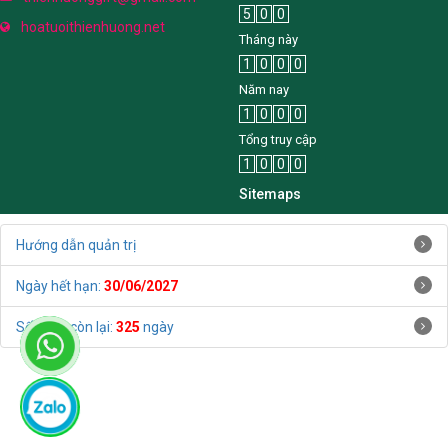
5
0
0
hoatuoithienhuong.net
Tháng này
1
0
0
0
Năm nay
1
0
0
0
Tổng truy cập
1
0
0
0
Sitemaps
Hướng dẫn quản trị
Ngày hết hạn:
30/06/2027
Số ngày còn lại:
325
ngày