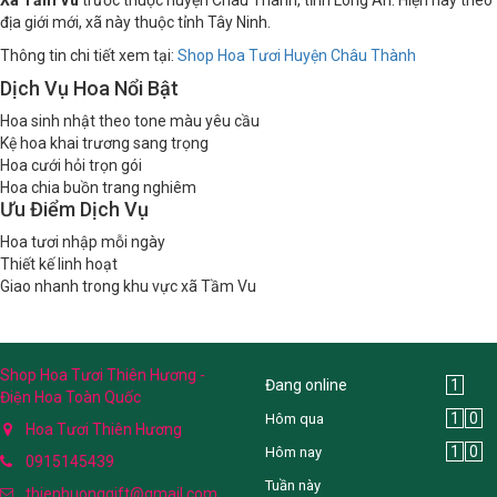
địa giới mới, xã này thuộc tỉnh Tây Ninh.
Thông tin chi tiết xem tại:
Shop Hoa Tươi Huyện Châu Thành
Dịch Vụ Hoa Nổi Bật
Hoa sinh nhật theo tone màu yêu cầu
Kệ hoa khai trương sang trọng
Hoa cưới hỏi trọn gói
Hoa chia buồn trang nghiêm
Ưu Điểm Dịch Vụ
Hoa tươi nhập mỗi ngày
Thiết kế linh hoạt
Giao nhanh trong khu vực xã Tầm Vu
Shop Hoa Tươi Thiên Hương -
Đang online
1
Điện Hoa Toàn Quốc
1
0
Hôm qua
Hoa Tươi Thiên Hương
1
0
Hôm nay
0915145439
Tuần này
thienhuonggift@gmail.com