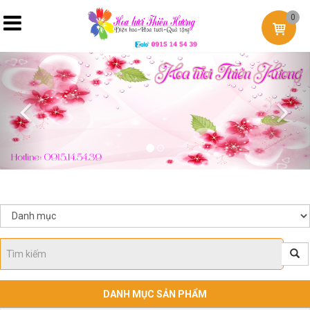
0
Previous
Nex
DANH MỤC SẢN PHẨM