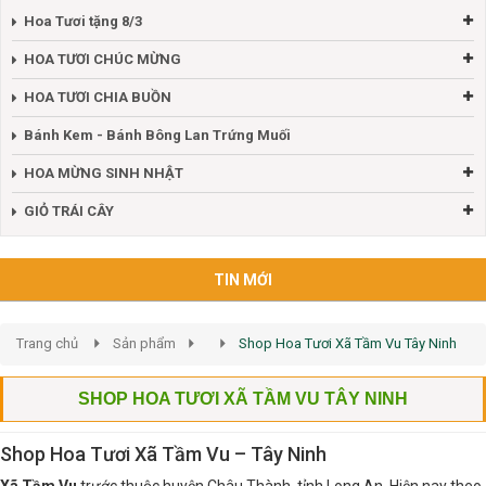
Hoa Tươi tặng 8/3
HOA TƯƠI CHÚC MỪNG
HOA TƯƠI CHIA BUỒN
Bánh Kem - Bánh Bông Lan Trứng Muối
HOA MỪNG SINH NHẬT
GIỎ TRÁI CÂY
TIN MỚI
Trang chủ
Sản phẩm
Shop Hoa Tươi Xã Tầm Vu Tây Ninh
SHOP HOA TƯƠI XÃ TẦM VU TÂY NINH
Shop Hoa Tươi Xã Tầm Vu – Tây Ninh
Xã Tầm Vu
trước thuộc huyện Châu Thành, tỉnh Long An. Hiện nay theo