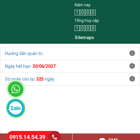
Năm nay
1
0
0
0
Tổng truy cập
1
0
0
0
Sitemaps
Hướng dẫn quản trị
Ngày hết hạn:
30/06/2027
Số ngày còn lại:
325
ngày
0915.14.54.39