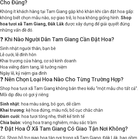
Cho Đúng?
Không ít khách hàng tại Tam Giang gặp khó khăn khi cần đặt hoa gấp:
không biết chọn mẫu nào, sợ giao trễ, lo hoa không giống hình.
Shop
hoa tươi xã Tam Giang, Đắk Lắk
được xây dựng để giải quyết đúng
những vấn đề đó.
❓ Khi Nào Người Dân Tam Giang Cần Đặt Hoa?
Sinh nhật người thân, bạn bè
Lễ cưới, lễ đính hôn
Khai trương cửa hàng, cơ sở kinh doanh
Hoa viếng đám tang, lễ tưởng niệm
Ngày lễ, kỷ niệm gia đình
❓ Nên Chọn Loại Hoa Nào Cho Từng Trường Hợp?
Shop hoa tươi xã Tam Giang không bán theo kiểu “một mẫu cho tất cả”.
Mỗi dịp đều có gợi ý riêng:
Sinh nhật:
hoa màu sáng, bó gọn, dễ cầm
Khai trương:
kệ hoa đứng, màu nổi, bố cục chắc chắn
Đám cưới:
hoa tươi tông nhẹ, thiết kế tinh tế
Chia buồn:
vòng hoa trang nghiêm, màu sắc trầm
❓ Đặt Hoa Ở Xã Tam Giang Có Giao Tận Nơi Không?
Có. Shop hỗ trợ giao hoa tận nơi trong xã Tam Giang, Đắk Lắk, bao gồm