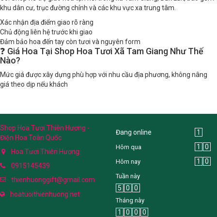
khu dân cư, trục đường chính và các khu vực xa trung tâm.
Xác nhận địa điểm giao rõ ràng
Chủ động liên hệ trước khi giao
Đảm bảo hoa đến tay còn tươi và nguyên form
❓ Giá Hoa Tại Shop Hoa Tươi Xã Tam Giang Như Thế
Nào?
Mức giá được xây dựng phù hợp với nhu cầu địa phương, không nâng
giá theo dịp nếu khách
Shop Hoa Tươi Thiên Hương -
Đang online
1
Điện Hoa Toàn Quốc
1
0
Hôm qua
Hoa Tươi Thiên Hương
1
0
Hôm nay
0915145439
Tuần này
thienhuonggift@gmail.com
5
0
0
hoatuoithienhuong.net
Tháng này
1
0
0
0