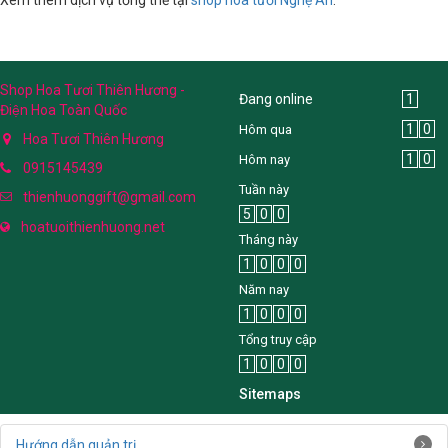
Shop Hoa Tươi Thiên Hương -
Đang online
1
Điện Hoa Toàn Quốc
1
0
Hôm qua
Hoa Tươi Thiên Hương
1
0
Hôm nay
0915145439
Tuần này
thienhuonggift@gmail.com
5
0
0
hoatuoithienhuong.net
Tháng này
1
0
0
0
Năm nay
1
0
0
0
Tổng truy cập
1
0
0
0
Sitemaps
Hướng dẫn quản trị