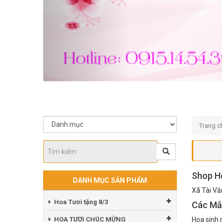
Trang c
Shop Ho
DANH MỤC SẢN PHẨM
Xã Tài Vă
Hoa Tươi tặng 8/3
Các Mẫ
HOA TƯƠI CHÚC MỪNG
Hoa sinh 