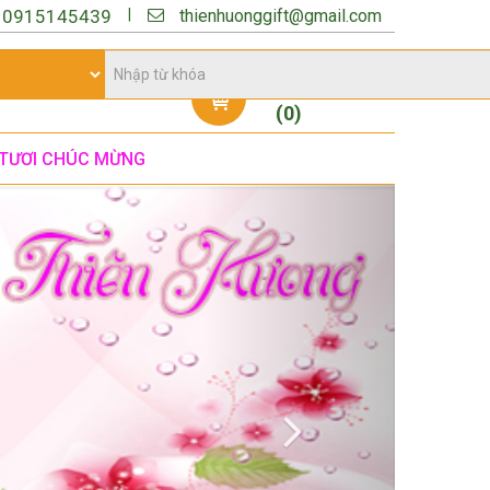
thienhuonggift@gmail.com
|
:
0915145439
Giỏ hàng
(
0
)
TƯƠI CHÚC MỪNG
Next