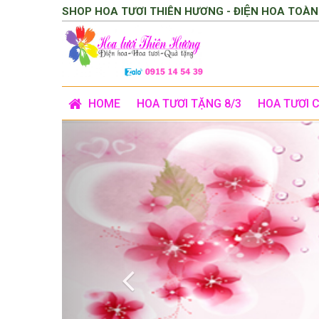
SHOP HOA TƯƠI THIÊN HƯƠNG - ĐIỆN HOA TOÀN
HOME
HOA TƯƠI TẶNG 8/3
HOA TƯƠI 
Previous