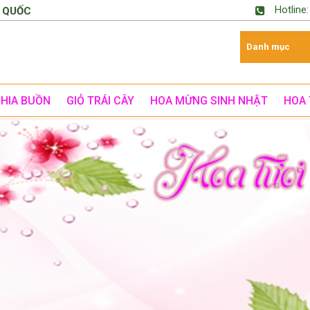
Hotline
 QUỐC
CHIA BUỒN
GIỎ TRÁI CÂY
HOA MỪNG SINH NHẬT
HOA 