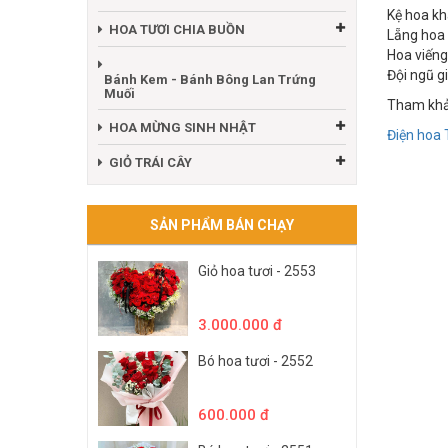
Kệ hoa kh
HOA TƯƠI CHIA BUỒN
Lẵng hoa
Hoa viếng
Đội ngũ g
Bánh Kem - Bánh Bông Lan Trứng
Muối
Tham khảo 
HOA MỪNG SINH NHẬT
Điện hoa 
GIỎ TRÁI CÂY
SẢN PHẨM BÁN CHẠY
Giỏ hoa tươi - 2553
3.000.000 đ
Bó hoa tươi - 2552
600.000 đ