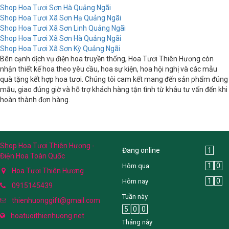
Shop Hoa Tươi Sơn Hà Quảng Ngãi
Shop Hoa Tươi Xã Sơn Hạ Quảng Ngãi
Shop Hoa Tươi Xã Sơn Linh Quảng Ngãi
Shop Hoa Tươi Xã Sơn Hà Quảng Ngãi
Shop Hoa Tươi Xã Sơn Kỳ Quảng Ngãi
Bên cạnh dịch vụ điện hoa truyền thống, Hoa Tươi Thiên Hương còn
nhận thiết kế hoa theo yêu cầu, hoa sự kiện, hoa hội nghị và các mẫu
quà tặng kết hợp hoa tươi. Chúng tôi cam kết mang đến sản phẩm đúng
mẫu, giao đúng giờ và hỗ trợ khách hàng tận tình từ khâu tư vấn đến khi
hoàn thành đơn hàng.
Shop Hoa Tươi Thiên Hương -
Đang online
1
Điện Hoa Toàn Quốc
1
0
Hôm qua
Hoa Tươi Thiên Hương
1
0
Hôm nay
0915145439
Tuần này
thienhuonggift@gmail.com
5
0
0
hoatuoithienhuong.net
Tháng này