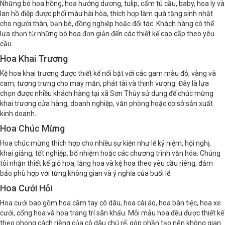
Những bó hoa hồng, hoa hướng dương, tulip, cẩm tú cầu, baby, hoa ly và
lan hồ điệp được phối màu hài hòa, thích hợp làm quà tặng sinh nhật
cho người thân, bạn bè, đồng nghiệp hoặc đối tác. Khách hàng có thể
lựa chọn từ những bó hoa đơn giản đến các thiết kế cao cấp theo yêu
cầu.
Hoa Khai Trương
Kệ hoa khai trương được thiết kế nổi bật với các gam màu đỏ, vàng và
cam, tượng trưng cho may mắn, phát tài và thịnh vượng. Đây là lựa
chọn được nhiều khách hàng tại xã Sơn Thủy sử dụng để chúc mừng
khai trương cửa hàng, doanh nghiệp, văn phòng hoặc cơ sở sản xuất
kinh doanh.
Hoa Chúc Mừng
Hoa chúc mừng thích hợp cho nhiều sự kiện như lễ kỷ niệm, hội nghị,
khai giảng, tốt nghiệp, bổ nhiệm hoặc các chương trình văn hóa. Chúng
tôi nhận thiết kế giỏ hoa, lẵng hoa và kệ hoa theo yêu cầu riêng, đảm
bảo phù hợp với từng không gian và ý nghĩa của buổi lễ.
Hoa Cưới Hỏi
Hoa cưới bao gồm hoa cầm tay cô dâu, hoa cài áo, hoa bàn tiệc, hoa xe
cưới, cổng hoa và hoa trang trí sân khấu. Mỗi mẫu hoa đều được thiết kế
theo phong cách riêng của cô dâu chú rể, góp phần tạo nên không gian