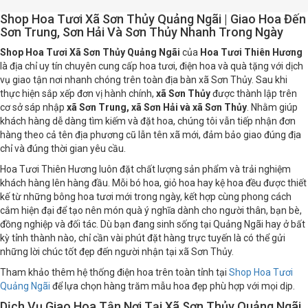
Shop Hoa Tươi Xã Sơn Thủy Quảng Ngãi | Giao Hoa Đến
Sơn Trung, Sơn Hải Và Sơn Thủy Nhanh Trong Ngày
Shop Hoa Tươi Xã Sơn Thủy Quảng Ngãi
của
Hoa Tươi Thiên Hương
là địa chỉ uy tín chuyên cung cấp hoa tươi, điện hoa và quà tặng với dịch
vụ giao tận nơi nhanh chóng trên toàn địa bàn xã Sơn Thủy. Sau khi
thực hiện sắp xếp đơn vị hành chính,
xã Sơn Thủy
được thành lập trên
cơ sở sáp nhập
xã Sơn Trung, xã Sơn Hải và xã Sơn Thủy
. Nhằm giúp
khách hàng dễ dàng tìm kiếm và đặt hoa, chúng tôi vẫn tiếp nhận đơn
hàng theo cả tên địa phương cũ lẫn tên xã mới, đảm bảo giao đúng địa
chỉ và đúng thời gian yêu cầu.
Hoa Tươi Thiên Hương luôn đặt chất lượng sản phẩm và trải nghiệm
khách hàng lên hàng đầu. Mỗi bó hoa, giỏ hoa hay kệ hoa đều được thiết
kế từ những bông hoa tươi mới trong ngày, kết hợp cùng phong cách
cắm hiện đại để tạo nên món quà ý nghĩa dành cho người thân, bạn bè,
đồng nghiệp và đối tác. Dù bạn đang sinh sống tại Quảng Ngãi hay ở bất
kỳ tỉnh thành nào, chỉ cần vài phút đặt hàng trực tuyến là có thể gửi
những lời chúc tốt đẹp đến người nhận tại xã Sơn Thủy.
Tham khảo thêm hệ thống điện hoa trên toàn tỉnh tại
Shop Hoa Tươi
Quảng Ngãi
để lựa chọn hàng trăm mẫu hoa đẹp phù hợp với mọi dịp.
Dịch Vụ Giao Hoa Tận Nơi Tại Xã Sơn Thủy Quảng Ngãi