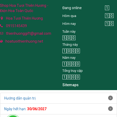
Shop Hoa Tươi Thiên Hương -
Đang online
1
Điện Hoa Toàn Quốc
1
0
Hôm qua
Hoa Tươi Thiên Hương
1
0
Hôm nay
0915145439
Tuần này
thienhuonggift@gmail.com
5
0
0
hoatuoithienhuong.net
Tháng này
1
0
0
0
Năm nay
1
0
0
0
Tổng truy cập
1
0
0
0
Sitemaps
Hướng dẫn quản trị
Ngày hết hạn:
30/06/2027