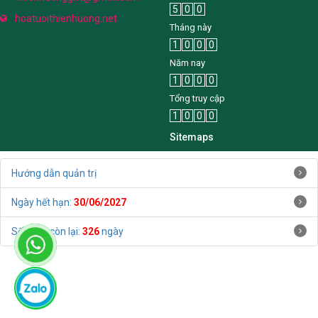
5
0
0
hoatuoithienhuong.net
Tháng này
1
0
0
0
Năm nay
1
0
0
0
Tổng truy cập
1
0
0
0
Sitemaps
Hướng dẫn quản trị
Ngày hết hạn:
30/06/2027
Số ngày còn lại:
326
ngày