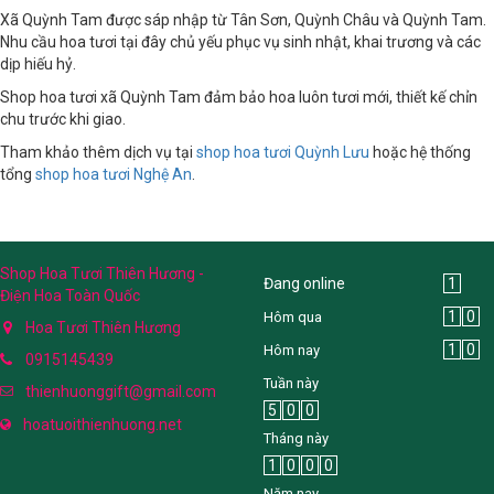
Xã Quỳnh Tam được sáp nhập từ Tân Sơn, Quỳnh Châu và Quỳnh Tam.
Nhu cầu hoa tươi tại đây chủ yếu phục vụ sinh nhật, khai trương và các
dịp hiếu hỷ.
Shop hoa tươi xã Quỳnh Tam đảm bảo hoa luôn tươi mới, thiết kế chỉn
chu trước khi giao.
Tham khảo thêm dịch vụ tại
shop hoa tươi Quỳnh Lưu
hoặc hệ thống
tổng
shop hoa tươi Nghệ An
.
Shop Hoa Tươi Thiên Hương -
Đang online
1
Điện Hoa Toàn Quốc
1
0
Hôm qua
Hoa Tươi Thiên Hương
1
0
Hôm nay
0915145439
Tuần này
thienhuonggift@gmail.com
5
0
0
hoatuoithienhuong.net
Tháng này
1
0
0
0
Năm nay