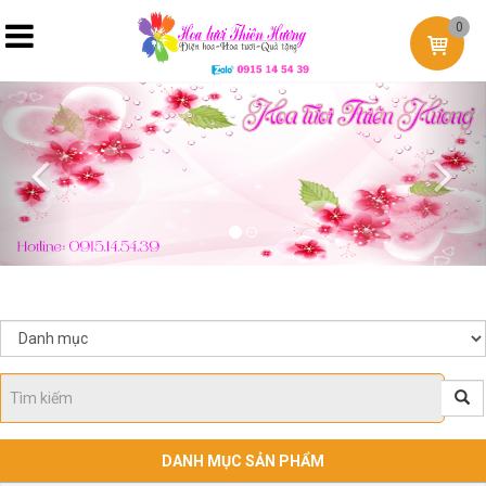
0
Previous
Nex
DANH MỤC SẢN PHẨM