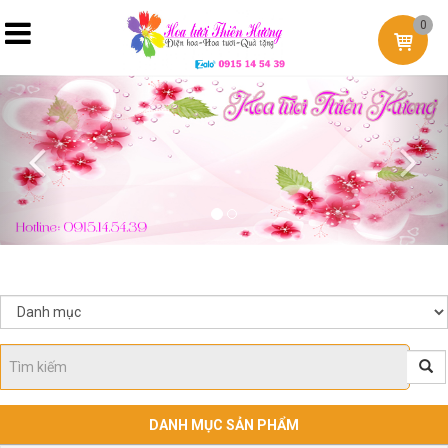
0
Previous
Nex
DANH MỤC SẢN PHẨM