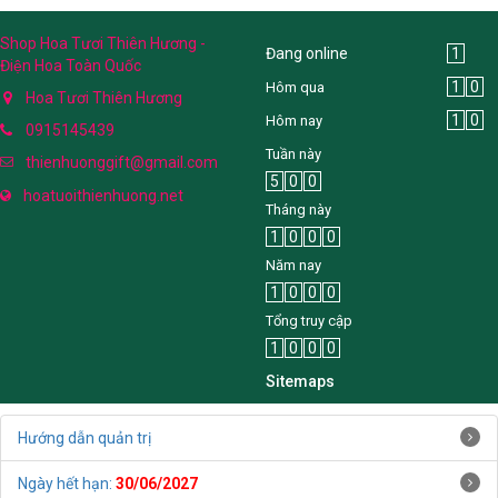
Shop Hoa Tươi Thiên Hương -
Đang online
1
Điện Hoa Toàn Quốc
1
0
Hôm qua
Hoa Tươi Thiên Hương
1
0
Hôm nay
0915145439
Tuần này
thienhuonggift@gmail.com
5
0
0
hoatuoithienhuong.net
Tháng này
1
0
0
0
Năm nay
1
0
0
0
Tổng truy cập
1
0
0
0
Sitemaps
Hướng dẫn quản trị
Ngày hết hạn:
30/06/2027