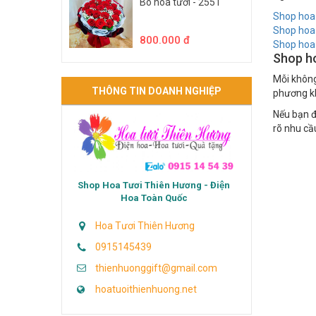
Bó hoa tươi - 2551
Shop hoa 
Shop hoa 
800.000 đ
Shop hoa 
Shop ho
Mỗi không
THÔNG TIN DOANH NGHIỆP
phương kh
Nếu bạn 
rõ nhu cầ
Shop Hoa Tươi Thiên Hương - Điện
Hoa Toàn Quốc
Hoa Tươi Thiên Hương
0915145439
thienhuonggift@gmail.com
hoatuoithienhuong.net