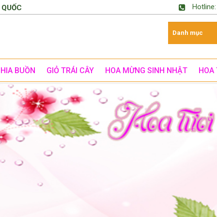
Hotline
 QUỐC
CHIA BUỒN
GIỎ TRÁI CÂY
HOA MỪNG SINH NHẬT
HOA 