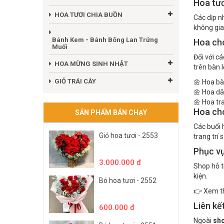
Hoa tươ
HOA TƯƠI CHIA BUỒN
Các dịp n
không gia
Bánh Kem - Bánh Bông Lan Trứng
Hoa cho
Muối
Đối với c
HOA MỪNG SINH NHẬT
trên bàn l
GIỎ TRÁI CÂY
🌼 Hoa bà
🌼 Hoa dâ
🌼 Hoa tr
Hoa cho
SẢN PHẨM BÁN CHẠY
Các buổi 
Giỏ hoa tươi - 2553
trang trí
Phục vụ
3.000.000 đ
Shop hỗ t
kiện.
Bó hoa tươi - 2552
👉 Xem th
Liên kế
600.000 đ
Ngoài
sho