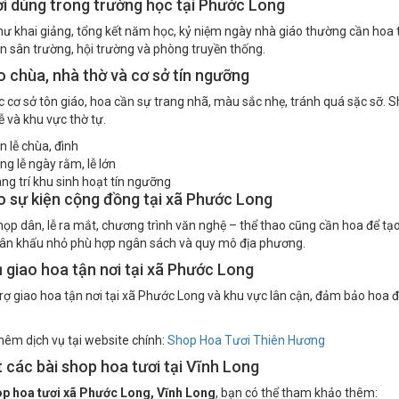
i dùng trong trường học tại Phước Long
hư khai giảng, tổng kết năm học, kỷ niệm ngày nhà giáo thường cần hoa t
n sân trường, hội trường và phòng truyền thống.
 chùa, nhà thờ và cơ sở tín ngưỡng
ác cơ sở tôn giáo, hoa cần sự trang nhã, màu sắc nhẹ, tránh quá sặc sỡ. Sh
ễ và khu vực thờ tự.
n lễ chùa, đình
ng lễ ngày rằm, lễ lớn
ang trí khu sinh hoạt tín ngưỡng
 sự kiện cộng đồng tại xã Phước Long
họp dân, lễ ra mắt, chương trình văn nghệ – thể thao cũng cần hoa để t
 sân khấu nhỏ phù hợp ngân sách và quy mô địa phương.
 giao hoa tận nơi tại xã Phước Long
rợ giao hoa tận nơi tại xã Phước Long và khu vực lân cận, đảm bảo hoa 
êm dịch vụ tại website chính:
Shop Hoa Tươi Thiên Hương
t các bài shop hoa tươi tại Vĩnh Long
p hoa tươi xã Phước Long, Vĩnh Long
, bạn có thể tham khảo thêm: