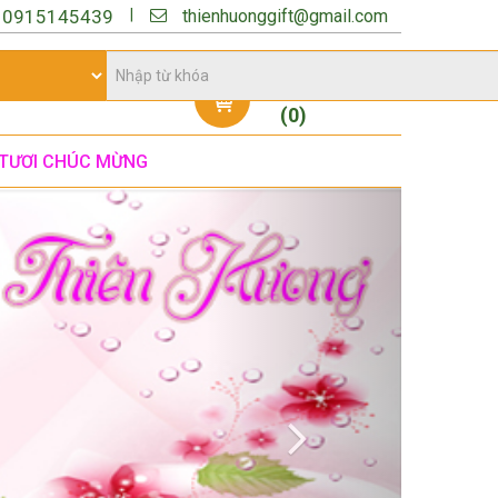
thienhuonggift@gmail.com
|
:
0915145439
Giỏ hàng
(
0
)
TƯƠI CHÚC MỪNG
Next