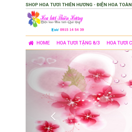
SHOP HOA TƯƠI THIÊN HƯƠNG - ĐIỆN HOA TOÀN
HOME
HOA TƯƠI TẶNG 8/3
HOA TƯƠI 
Previous