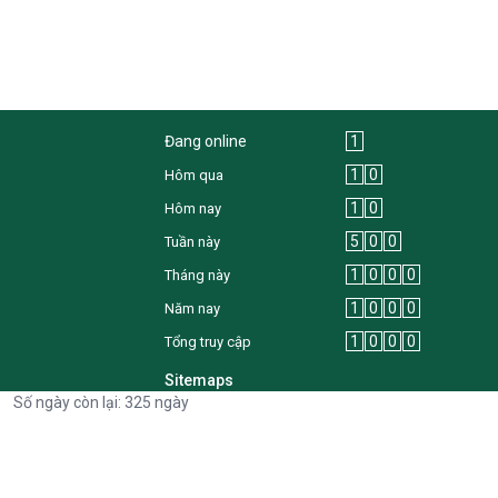
Đang online
1
1
0
Hôm qua
1
0
Hôm nay
5
0
0
Tuần này
1
0
0
0
Tháng này
1
0
0
0
Năm nay
1
0
0
0
Tổng truy cập
Sitemaps
Số ngày còn lại: 325 ngày