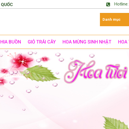
Hotline
 QUỐC
CHIA BUỒN
GIỎ TRÁI CÂY
HOA MỪNG SINH NHẬT
HOA 