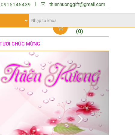
thienhuonggift@gmail.com
|
:
0915145439
Giỏ hàng
(
0
)
TƯƠI CHÚC MỪNG
Next