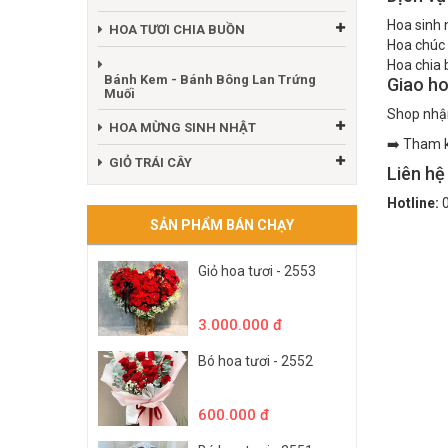
Hoa sinh 
HOA TƯƠI CHIA BUỒN
Hoa chúc
Hoa chia 
Bánh Kem - Bánh Bông Lan Trứng
Giao h
Muối
Shop nhận
HOA MỪNG SINH NHẬT
➡️ Tham 
GIỎ TRÁI CÂY
Liên hệ
Hotline:
0
SẢN PHẨM BÁN CHẠY
Giỏ hoa tươi - 2553
3.000.000 đ
Bó hoa tươi - 2552
600.000 đ