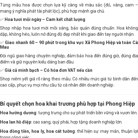
Từng mẫu hoa được chọn lựa kỹ càng về màu sắc (đỏ, vàng, cam –
mang ý nghĩa phát tài phát lộc), phù hợp mệnh gia chủ.
✅
Hoa tươi mỗi ngày – Cam kết chất lượng
Shop nhập hoa tươi mới mỗi sáng, bảo quản đúng chuẩn. Hoa không
dập, không héo, luôn nở đúng độ đẹp nhất khi giao đến tay người nhận.
✅
Giao nhanh 60 – 90 phút trong khu vực Xã Phong Hiệp và toàn Cà
Mau
Đội ngũ giao hàng chuyên nghiệp, đảm bảo hoa đến đúng giờ, đúng địa
điểm và giữ nguyên kiểu dáng ban đầu.
✅
Giá cả minh bạch – Có hóa đơn VAT nếu cần
Shop niêm yết giá rõ ràng theo mẫu. Có nhiều mức giá từ bình dân đến
cao cấp, phục vụ mọi nhu cầu từ cá nhân đến doanh nghiệp.
Bí quyết chọn hoa khai trương phù hợp tại Phong Hiệp
Hoa hướng dương
: tượng trưng cho sự phát triển bền vững và vươn lên.
Hoa lan hồ điệp
: cao sang, quý phái, hợp tặng doanh nghiệp lớn.
Hoa đồng tiền, hoa ly, hoa cát tường
: thể hiện sự may mắn, thuận lợi
trong công việc.