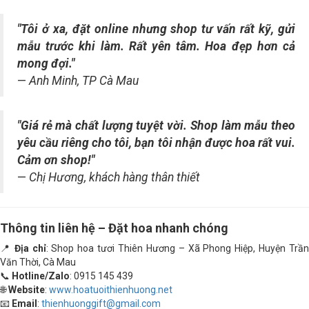
"Tôi ở xa, đặt online nhưng shop tư vấn rất kỹ, gửi
mẫu trước khi làm. Rất yên tâm. Hoa đẹp hơn cả
mong đợi."
—
Anh Minh, TP Cà Mau
"Giá rẻ mà chất lượng tuyệt vời. Shop làm mẫu theo
yêu cầu riêng cho tôi, bạn tôi nhận được hoa rất vui.
Cảm ơn shop!"
—
Chị Hương, khách hàng thân thiết
Thông tin liên hệ – Đặt hoa nhanh chóng
📍
Địa chỉ
: Shop hoa tươi Thiên Hương – Xã Phong Hiệp, Huyện Trầ
Văn Thời, Cà Mau
📞
Hotline/Zalo
: 0915 145 439
🌐
Website
:
www.hoatuoithienhuong.net
📧
Email
:
thienhuonggift@gmail.com