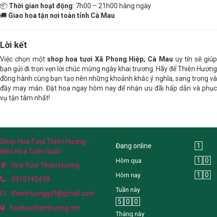
📦
Thời gian hoạt động
: 7h00 – 21h00 hàng ngày
🚚
Giao hoa tận nơi toàn tỉnh Cà Mau
Lời kết
Việc chọn một
shop hoa tươi Xã Phong Hiệp, Cà Mau
uy tín sẽ giú
bạn gửi đi trọn vẹn lời chúc mừng ngày khai trương. Hãy để Thiên Hương
đồng hành cùng bạn tạo nên những khoảnh khắc ý nghĩa, sang trọng và
đầy may mắn. Đặt hoa ngay hôm nay để nhận ưu đãi hấp dẫn và phục
vụ tận tâm nhất!
Shop Hoa Tươi Thiên Hương -
Đang online
1
Điện Hoa Toàn Quốc
1
0
Hôm qua
Hoa Tươi Thiên Hương
1
0
Hôm nay
0915145439
Tuần này
thienhuonggift@gmail.com
5
0
0
hoatuoithienhuong.net
Tháng này