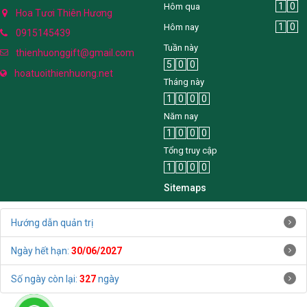
1
0
Hôm qua
Hoa Tươi Thiên Hương
1
0
Hôm nay
0915145439
Tuần này
thienhuonggift@gmail.com
5
0
0
hoatuoithienhuong.net
Tháng này
1
0
0
0
Năm nay
1
0
0
0
Tổng truy cập
1
0
0
0
Sitemaps
Hướng dẫn quản trị
Ngày hết hạn:
30/06/2027
Số ngày còn lại:
327
ngày