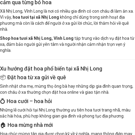
cảm qua từng bó hoa
Xã Nhị Long, Vĩnh Long là nơi có nhiều gia đình có con cháu đi làm ăn xa.
Vì vậy,
hoa tươi tại xã Nhị Long
không chỉ dùng trong sinh hoạt địa
phương mà còn là cách để người ở xa gửi lời chúc, lời thăm hỏi về quê
nhà.
Shop hoa tươi xã Nhị Long, Vĩnh Long
tập trung vào dịch vụ đặt hoa từ
xa, đảm bảo người gửi yên tâm và người nhận cảm nhận trọn vẹn ý
nghĩa.
Xu hướng đặt hoa phổ biến tại xã Nhị Long
📦 Đặt hoa từ xa gửi về quê
Sinh nhật cha mẹ, mừng thọ ông bà hay những dịp gia đình quan trọng,
con cháu ở xa thường chọn đặt hoa online và giao tận nhà.
💍 Hoa cưới – hoa hỏi
Những lễ cưới hỏi tại Nhị Long thường ưu tiên hoa tươi trang nhã, màu
sắc hài hòa, phù hợp không gian gia đình và phong tục địa phương.
🏠 Hoa mừng nhà mới
Hoa chúc mừng tân gia được chọn kỹ về ý nghĩa, mang thông điệp may