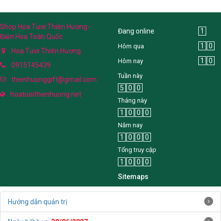
Shop Hoa Tươi Thiên Hương -
Đang online
1
Điện Hoa Toàn Quốc
1
0
Hôm qua
Hoa Tươi Thiên Hương
1
0
Hôm nay
0915145439
Tuần này
thienhuonggift@gmail.com
5
0
0
hoatuoithienhuong.net
Tháng này
1
0
0
0
Năm nay
1
0
0
0
Tổng truy cập
1
0
0
0
Sitemaps
Hướng dẫn quản trị