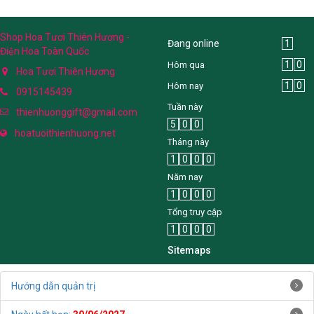
Shop Hoa Tươi Thiên Hương -
Đang online
1
Điện Hoa Toàn Quốc
1
0
Hôm qua
Hoa Tươi Thiên Hương
1
0
Hôm nay
0915145439
Tuần này
thienhuonggift@gmail.com
5
0
0
hoatuoithienhuong.net
Tháng này
1
0
0
0
Năm nay
1
0
0
0
Tổng truy cập
1
0
0
0
Sitemaps
Hướng dẫn quản trị