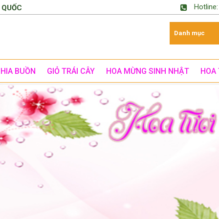
Hotline
 QUỐC
CHIA BUỒN
GIỎ TRÁI CÂY
HOA MỪNG SINH NHẬT
HOA 