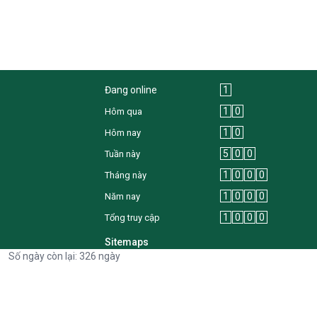
Đang online
1
1
0
Hôm qua
1
0
Hôm nay
5
0
0
Tuần này
1
0
0
0
Tháng này
1
0
0
0
Năm nay
1
0
0
0
Tổng truy cập
Sitemaps
Số ngày còn lại: 326 ngày