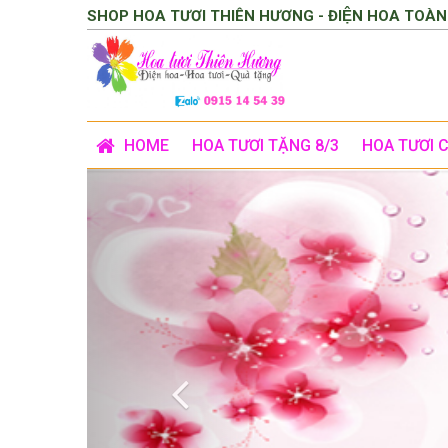
SHOP HOA TƯƠI THIÊN HƯƠNG - ĐIỆN HOA TOÀN
HOME
HOA TƯƠI TẶNG 8/3
HOA TƯƠI 
Previous