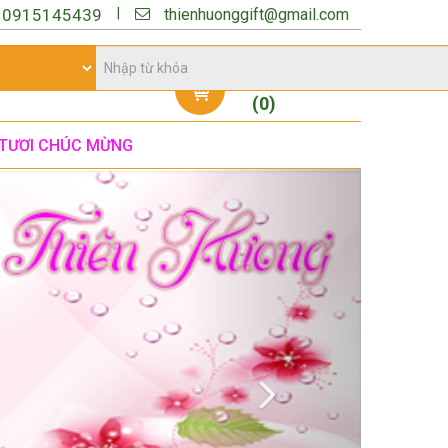
thienhuonggift@gmail.com
|
:
0915145439
Giỏ hàng
(
0
)
TƯƠI CHÚC MỪNG
Next