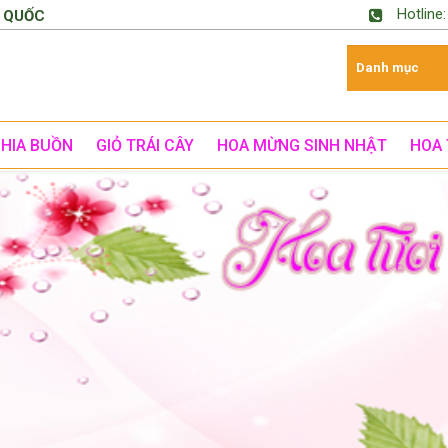
Hotline
 QUỐC
CHIA BUỒN
GIỎ TRÁI CÂY
HOA MỪNG SINH NHẬT
HOA 