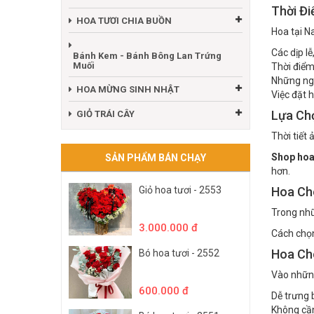
Thời Đ
HOA TƯƠI CHIA BUỒN
Hoa tại N
Các dịp l
Bánh Kem - Bánh Bông Lan Trứng
Muối
Thời điểm
Những ngà
HOA MỪNG SINH NHẬT
Việc đặt 
Lựa Ch
GIỎ TRÁI CÂY
Thời tiết
Shop hoa 
SẢN PHẨM BÁN CHẠY
hơn.
Giỏ hoa tươi - 2553
Hoa Ch
Trong nhữ
3.000.000 đ
Cách chọn
Hoa Ch
Bó hoa tươi - 2552
Vào những
600.000 đ
Dễ trưng 
Không cầ