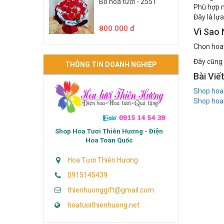
Bó hoa tươi - 2551
Phù hợp n
Đây là lự
800.000 đ
Vì Sao
Chọn hoa 
Đây cũng 
THÔNG TIN DOANH NGHIỆP
Bài Viế
Shop hoa 
Shop hoa 
Shop Hoa Tươi Thiên Hương - Điện
Hoa Toàn Quốc
Hoa Tươi Thiên Hương
0915145439
thienhuonggift@gmail.com
hoatuoithienhuong.net