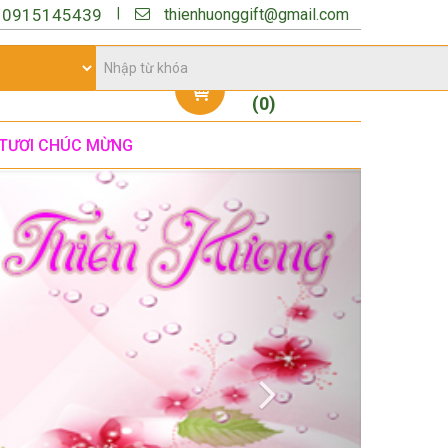
thienhuonggift@gmail.com
|
:
0915145439
Giỏ hàng
(
0
)
TƯƠI CHÚC MỪNG
Next