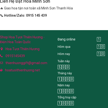
Liên Hệ Đặt Hoa Minh Sơn
🔥 Giao hoa tận nơi toàn xã Minh Sơn Thanh Hóa
📞 Hotline/Zalo: 0915 145 439
Shop Hoa Tươi Thiên Hương -
Đang online
1
Điện Hoa Toàn Quốc
1
0
Hôm qua
Hoa Tươi Thiên Hương
1
0
Hôm nay
0915145439
Tuần này
thienhuonggift@gmail.com
5
0
0
hoatuoithienhuong.net
Tháng này
1
0
0
0
Năm nay
1
0
0
0
Tổng truy cập
1
0
0
0