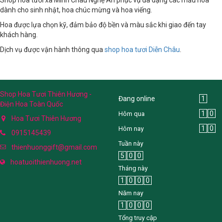
dành cho sinh nhật, hoa chúc mừng và hoa viếng.
Hoa được lựa chọn kỹ, đảm bảo độ bền và màu sắc khi giao đến tay
khách hàng.
Dịch vụ được vận hành thông qua
shop hoa tươi Diễn Châu
.
Shop Hoa Tươi Thiên Hương -
Đang online
1
Điện Hoa Toàn Quốc
1
0
Hôm qua
Hoa Tươi Thiên Hương
1
0
Hôm nay
0915145439
Tuần này
thienhuonggift@gmail.com
5
0
0
hoatuoithienhuong.net
Tháng này
1
0
0
0
Năm nay
1
0
0
0
Tổng truy cập