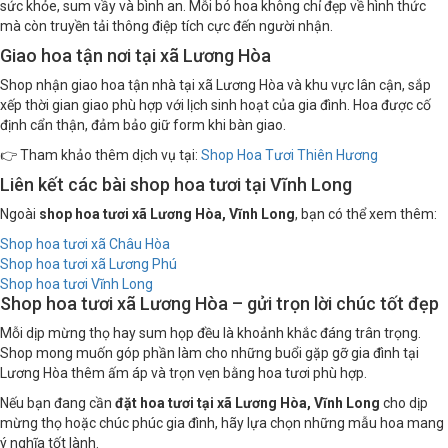
sức khỏe, sum vầy và bình an. Mỗi bó hoa không chỉ đẹp về hình thức
mà còn truyền tải thông điệp tích cực đến người nhận.
Giao hoa tận nơi tại xã Lương Hòa
Shop nhận giao hoa tận nhà tại xã Lương Hòa và khu vực lân cận, sắp
xếp thời gian giao phù hợp với lịch sinh hoạt của gia đình. Hoa được cố
định cẩn thận, đảm bảo giữ form khi bàn giao.
👉 Tham khảo thêm dịch vụ tại:
Shop Hoa Tươi Thiên Hương
Liên kết các bài shop hoa tươi tại Vĩnh Long
Ngoài
shop hoa tươi xã Lương Hòa, Vĩnh Long
, bạn có thể xem thêm:
Shop hoa tươi xã Châu Hòa
Shop hoa tươi xã Lương Phú
Shop hoa tươi Vĩnh Long
Shop hoa tươi xã Lương Hòa – gửi trọn lời chúc tốt đẹp
Mỗi dịp mừng thọ hay sum họp đều là khoảnh khắc đáng trân trọng.
Shop mong muốn góp phần làm cho những buổi gặp gỡ gia đình tại
Lương Hòa thêm ấm áp và trọn vẹn bằng hoa tươi phù hợp.
Nếu bạn đang cần
đặt hoa tươi tại xã Lương Hòa, Vĩnh Long
cho dịp
mừng thọ hoặc chúc phúc gia đình, hãy lựa chọn những mẫu hoa mang
ý nghĩa tốt lành.