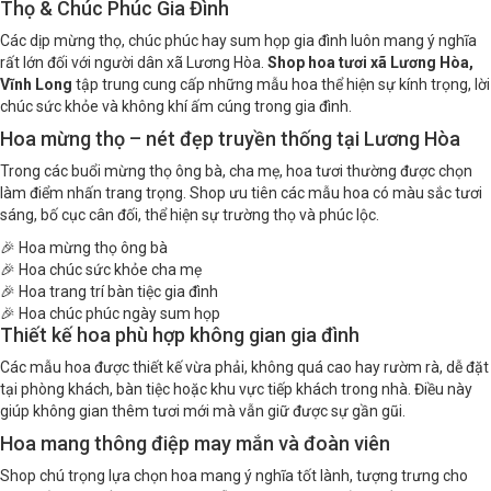
Thọ & Chúc Phúc Gia Đình
Các dịp mừng thọ, chúc phúc hay sum họp gia đình luôn mang ý nghĩa
rất lớn đối với người dân xã Lương Hòa.
Shop hoa tươi xã Lương Hòa,
Vĩnh Long
tập trung cung cấp những mẫu hoa thể hiện sự kính trọng, lời
chúc sức khỏe và không khí ấm cúng trong gia đình.
Hoa mừng thọ – nét đẹp truyền thống tại Lương Hòa
Trong các buổi mừng thọ ông bà, cha mẹ, hoa tươi thường được chọn
làm điểm nhấn trang trọng. Shop ưu tiên các mẫu hoa có màu sắc tươi
sáng, bố cục cân đối, thể hiện sự trường thọ và phúc lộc.
🎉 Hoa mừng thọ ông bà
🎉 Hoa chúc sức khỏe cha mẹ
🎉 Hoa trang trí bàn tiệc gia đình
🎉 Hoa chúc phúc ngày sum họp
Thiết kế hoa phù hợp không gian gia đình
Các mẫu hoa được thiết kế vừa phải, không quá cao hay rườm rà, dễ đặt
tại phòng khách, bàn tiệc hoặc khu vực tiếp khách trong nhà. Điều này
giúp không gian thêm tươi mới mà vẫn giữ được sự gần gũi.
Hoa mang thông điệp may mắn và đoàn viên
Shop chú trọng lựa chọn hoa mang ý nghĩa tốt lành, tượng trưng cho