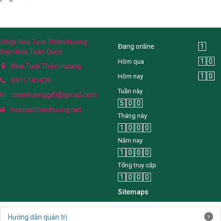
Shop Hoa Tươi Thiên Hương -
Đang online
1
Điện Hoa Toàn Quốc
1
0
Hôm qua
Hoa Tươi Thiên Hương
1
0
Hôm nay
0915145439
Tuần này
thienhuonggift@gmail.com
5
0
0
hoatuoithienhuong.net
Tháng này
1
0
0
0
Năm nay
1
0
0
0
Tổng truy cập
1
0
0
0
Sitemaps
Hướng dẫn quản trị