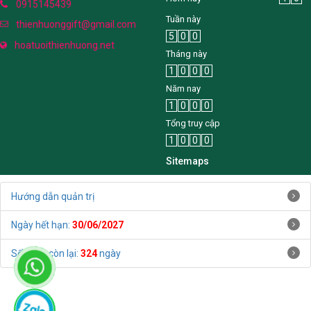
0915145439
Tuần này
thienhuonggift@gmail.com
5
0
0
hoatuoithienhuong.net
Tháng này
1
0
0
0
Năm nay
1
0
0
0
Tổng truy cập
1
0
0
0
Sitemaps
Hướng dẫn quản trị
Ngày hết hạn:
30/06/2027
Số ngày còn lại:
324
ngày