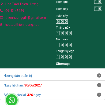
1
0
Hôm qua
Hoa Tươi Thiên Hương
1
0
Hôm nay
0915145439
Tuần này
thienhuonggift@gmail.com
5
0
0
hoatuoithienhuong.net
Tháng này
1
0
0
0
Năm nay
1
0
0
0
Tổng truy cập
1
0
0
0
Sitemaps
Hướng dẫn quản trị
Ngày hết hạn:
30/06/2027
Số ngày còn lại:
326
ngày