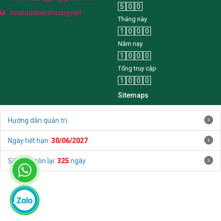
5
0
0
hoatuoithienhuong.net
Tháng này
1
0
0
0
Năm nay
1
0
0
0
Tổng truy cập
1
0
0
0
Sitemaps
Hướng dẫn quản trị
Ngày hết hạn:
30/06/2027
Số ngày còn lại:
325
ngày