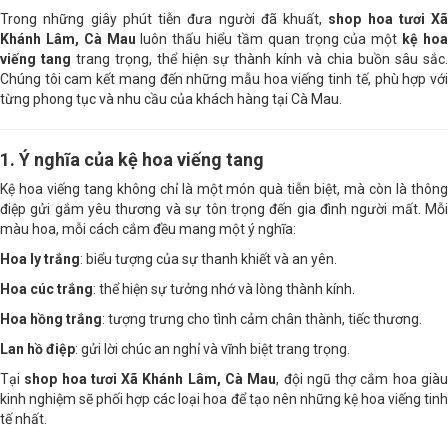
Trong những giây phút tiễn đưa người đã khuất,
shop hoa tươi Xã
Khánh Lâm, Cà Mau
luôn thấu hiểu tầm quan trọng của một
kệ ho
viếng tang
trang trọng, thể hiện sự thành kính và chia buồn sâu sắc.
Chúng tôi cam kết mang đến những mẫu hoa viếng tinh tế, phù hợp với
từng phong tục và nhu cầu của khách hàng tại Cà Mau.
1. Ý nghĩa của kệ hoa viếng tang
Kệ hoa viếng tang không chỉ là một món quà tiễn biệt, mà còn là thông
điệp gửi gắm yêu thương và sự tôn trọng đến gia đình người mất. Mỗi
màu hoa, mỗi cách cắm đều mang một ý nghĩa:
Hoa ly trắng
: biểu tượng của sự thanh khiết và an yên.
Hoa cúc trắng
: thể hiện sự tưởng nhớ và lòng thành kính.
Hoa hồng trắng
: tượng trưng cho tình cảm chân thành, tiếc thương.
Lan hồ điệp
: gửi lời chúc an nghỉ và vĩnh biệt trang trọng.
Tại
shop hoa tươi Xã Khánh Lâm, Cà Mau
, đội ngũ thợ cắm hoa già
kinh nghiệm sẽ phối hợp các loại hoa để tạo nên những kệ hoa viếng tinh
tế nhất.