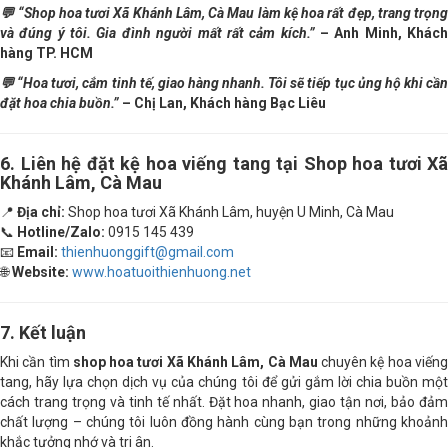
💬 “Shop hoa tươi Xã Khánh Lâm, Cà Mau làm kệ hoa rất đẹp, trang trọng
và đúng ý tôi. Gia đình người mất rất cảm kích.”
– Anh Minh, Khác
hàng TP. HCM
💬 “Hoa tươi, cắm tinh tế, giao hàng nhanh. Tôi sẽ tiếp tục ủng hộ khi cần
đặt hoa chia buồn.”
– Chị Lan, Khách hàng Bạc Liêu
6. Liên hệ đặt kệ hoa viếng tang tại Shop hoa tươi Xã
Khánh Lâm, Cà Mau
📍
Địa chỉ:
Shop hoa tươi Xã Khánh Lâm, huyện U Minh, Cà Mau
📞
Hotline/Zalo:
0915 145 439
📧
Email:
thienhuonggift@gmail.com
🌐
Website:
www.hoatuoithienhuong.net
7. Kết luận
Khi cần tìm
shop hoa tươi Xã Khánh Lâm, Cà Mau
chuyên kệ hoa viến
tang, hãy lựa chọn dịch vụ của chúng tôi để gửi gắm lời chia buồn một
cách trang trọng và tinh tế nhất. Đặt hoa nhanh, giao tận nơi, bảo đảm
chất lượng – chúng tôi luôn đồng hành cùng bạn trong những khoảnh
khắc tưởng nhớ và tri ân.