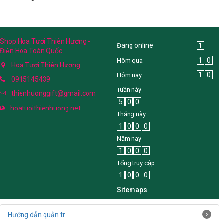
Shop Hoa Tươi Thiên Hương -
Đang online
1
Điện Hoa Toàn Quốc
1
0
Hôm qua
Hoa Tươi Thiên Hương
1
0
Hôm nay
0915145439
Tuần này
thienhuonggift@gmail.com
5
0
0
hoatuoithienhuong.net
Tháng này
1
0
0
0
Năm nay
1
0
0
0
Tổng truy cập
1
0
0
0
Sitemaps
Hướng dẫn quản trị