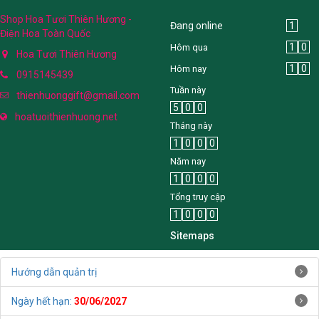
Shop Hoa Tươi Thiên Hương -
Đang online
1
Điện Hoa Toàn Quốc
1
0
Hôm qua
Hoa Tươi Thiên Hương
1
0
Hôm nay
0915145439
Tuần này
thienhuonggift@gmail.com
5
0
0
hoatuoithienhuong.net
Tháng này
1
0
0
0
Năm nay
1
0
0
0
Tổng truy cập
1
0
0
0
Sitemaps
Hướng dẫn quản trị
Ngày hết hạn:
30/06/2027